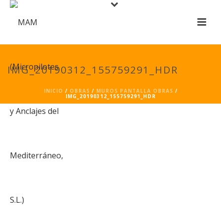
IMG_20190312_155759291_HDR
INICIO
/
OBRAS
/
MUROS PANTALLA OBRAS
/
IMG_20190312_155759291_HDR