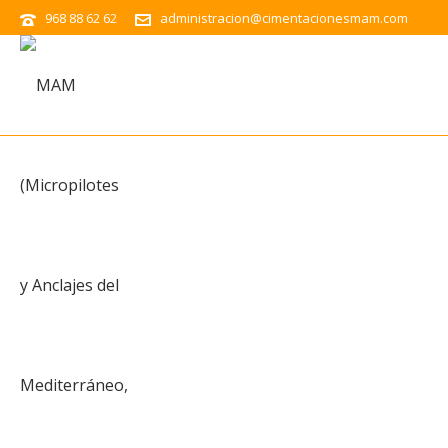
968 88 62 62
administracion@cimentacionesmam.com
Arr