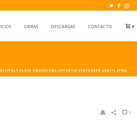
ICIOS
OBRAS
DESCARGAS
CONTACTO
0
FREISPIELE BLOSS EINZAHLUNG SOFORTIG VERFÜGBAR GRATIS SPINS
0