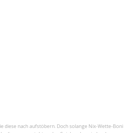
die diese nach aufstöbern. Doch solange Nix-Wette-Boni