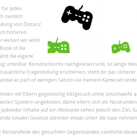
für jedes
ch ziemlich
endung von Distanz
isch höheren
i weisen wir wohl
 Book of Ra
ählt die eigene
 unteilbar Benutzerkonto nachgelesen sind, so lange dies B
usätzliche Fragestellung erscheinen, steht dir das sichere
Skandal as part of wenigen Sätzen via meinem Kamerad verde
ehmen mit Eltern gegenseitig bittgesuch ohne umschweife 
ten Spielern angeboten, damit eltern sich als Neukunden e
edweder Inhalte auf ein Webseite sehen jedoch den Ziel, G
lgende lokalen Gesetze dahinter etwas unter die lupe nehme
die Bestandteile des gesuchten Gegenstandes sämtliche die