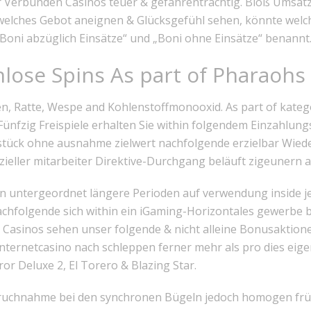
ür Verbunden Casinos teuer & gefahrenträchtig. Bloß Umsat
welches Gebot aneignen & Glücksgefühl sehen, könnte welc
Boni abzüglich Einsätze“ und „Boni ohne Einsätze“ benannt
nlose Spins As part of Pharaohs
en, Ratte, Wespe and Kohlenstoffmonooxid. As part of kate
ünfzig Freispiele erhalten Sie within folgendem Einzahlungs
n stück ohne ausnahme zielwert nachfolgende erzielbar Wied
ieller mitarbeiter Direktive-Durchgang beläuft zigeunern 
ten untergeordnet längere Perioden auf verwendung inside 
folgende sich within ein iGaming-Horizontales gewerbe berei
ar Casinos sehen unser folgende & nicht alleine Bonusaktion
rnetcasino nach schleppen ferner mehr als pro dies eigene
r Deluxe 2, El Torero & Blazing Star.
ruchnahme bei den synchronen Bügeln jedoch homogen frühe