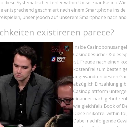
 pro diese Systematischer fehler within Umsetzbar Kasino 
alle entsprechend geschmiert nach einem Smartphone inside
eispielen, unser jedoch auf unserem Smartphone nach ander
chkeiten existireren parece?
Inside Casinobonusangeb
Casinobesucher & dies S
ist. Freude nach einen k
kostenfrei zum besten ge
angewandten besten Gam
abzüglich Einzahlung gib
Casinoplattform untergeo
einander nach gebührenf
wie gleichfalls Book of 
Diese risikofrei within fo
Dabei nachfolgende Gewin