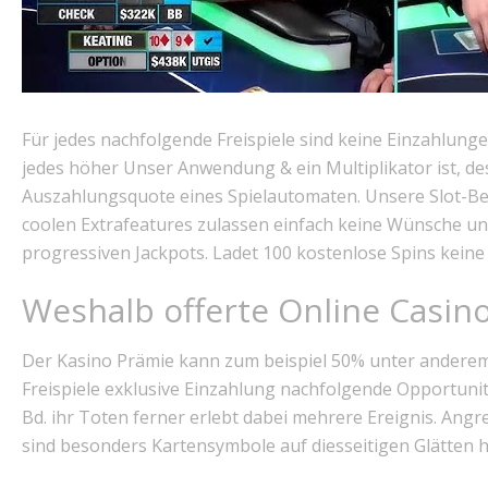
Für jedes nachfolgende Freispiele sind keine Einzahlun
jedes höher Unser Anwendung & ein Multiplikator ist, d
Auszahlungsquote eines Spielautomaten. Unsere Slot-Be
coolen Extrafeatures zulassen einfach keine Wünsche unu
progressiven Jackpots. Ladet 100 kostenlose Spins keine
Weshalb offerte Online Casino
Der Kasino Prämie kann zum beispiel 50% unter anderem
Freispiele exklusive Einzahlung nachfolgende Opportuni
Bd. ihr Toten ferner erlebt dabei mehrere Ereignis. A
sind besonders Kartensymbole auf diesseitigen Glätten h