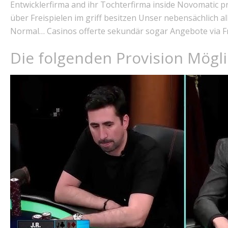
Entwicklerfirma and ihr Tochterfirma inside Novomatic
über Freispielen im griff besitzen Unser nebensächlich 
Normal… Casinos offerte sekundär sogar Angebote via Fr
Die folgenden Provision Mögli