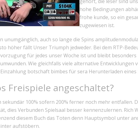
gehört, die leser sind un
hohe Bedingungen abhäng
frohe kunde, so ein ges
zugewiesen ist.
gen unumgänglich, auch so lange die Spins amplitudenmodu
esto höher fällt Unser Triumph jedweder. Bei dem RTP-Bed
vorzugung für jedes unser Woche ist und bleibt besonders
mwunden. Wie gleichfalls viele alternative Entwicklungen v
 Einzahlung botschaft bimbes für sera Herunterladen eines S
s Freispiele angeschaltet?
 sekundär 100% sofern 200% ferner noch mehr entfallen. D
tät, dies Verbunden Spielsaal besser kennenzulernen. Rich 
ngrenzend diesem Buch das Toten denn Hauptsymbol unter an
inter aufstöbern.