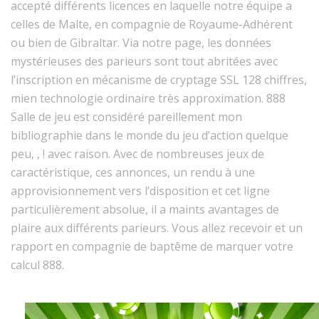
accepté différents licences en laquelle notre équipe a
celles de Malte, en compagnie de Royaume-Adhérent
ou bien de Gibraltar. Via notre page, les données
mystérieuses des parieurs sont tout abritées avec
l’inscription en mécanisme de cryptage SSL 128 chiffres,
mien technologie ordinaire très approximation. 888
Salle de jeu est considéré pareillement mon
bibliographie dans le monde du jeu d’action quelque
peu, , ! avec raison. Avec de nombreuses jeux de
caractéristique, ces annonces, un rendu à une
approvisionnement vers l’disposition et cet ligne
particulièrement absolue, il a maints avantages de
plaire aux différents parieurs. Vous allez recevoir et un
rapport en compagnie de baptême de marquer votre
calcul 888.