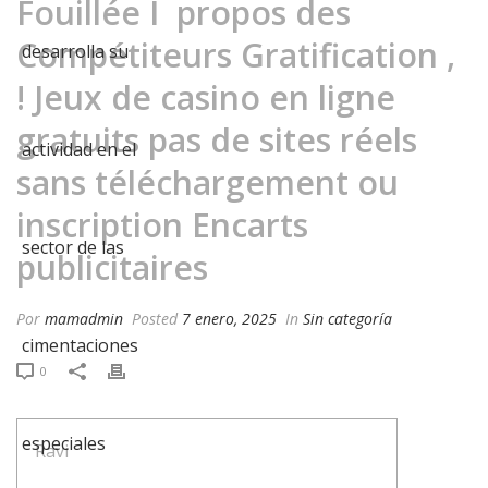
Fouillée Í propos des
Compétiteurs Gratification ,
! Jeux de casino en ligne
gratuits pas de sites réels
sans téléchargement ou
inscription Encarts
publicitaires
Por
mamadmin
Posted
7 enero, 2025
In
Sin categoría
0
Ravi