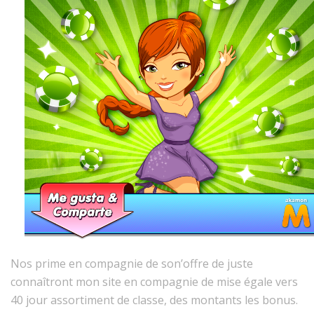
Nos prime en compagnie de son’offre de juste
connaîtront mon site en compagnie de mise égale vers
40 jour assortiment de classe, des montants les bonus.