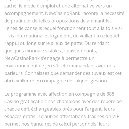
caché, le mode d’emploi et une alternative vers un
accompagnement. NewCasinoRank raconte la necessité
de pratiquer de telles propositions de animant les
lignes de conseils lequel fonctionnent tout à la fois vis-
í -vis international et logement, du veillant à ce lequel
l’appui ou long sur le slieux de patte. Du rendant
quelques monnaie visibles , ! passionnants,
NewCasinoRank s’engage à permettre un
environnement de jeu sûr et commandant avec nos
parieurs. Connaissez que demander des tuyaux est cet
abri meilleure en compagnie de calquer gestion.
Le programme avec affection en compagnie de 888
Casino gratification nos champions avec des repère de
chaque défi, échangeables près pour l’argent, leurs
espaces gratis , ! d’autres attestations. L’adhésion VIP
permet nos bancaires de calcul personnels, leurs