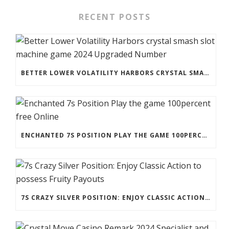
RECENT POSTS
BETTER LOWER VOLATILITY HARBORS CRYSTAL SMASH SLOT MACHINE GAME 2024 UPGRADED NUMBER
ENCHANTED 7S POSITION PLAY THE GAME 100PERCENT FREE ONLINE
7S CRAZY SILVER POSITION: ENJOY CLASSIC ACTION TO POSSESS FRUITY PAYOUTS