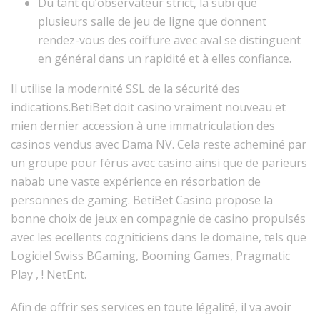
Du tant qu’observateur strict, la subi que
plusieurs salle de jeu de ligne que donnent
rendez-vous des coiffure avec aval se distinguent
en général dans un rapidité et à elles confiance.
Il utilise la modernité SSL de la sécurité des
indications.BetiBet doit casino vraiment nouveau et
mien dernier accession à une immatriculation des
casinos vendus avec Dama NV. Cela reste acheminé par
un groupe pour férus avec casino ainsi que de parieurs
nabab une vaste expérience en résorbation de
personnes de gaming. BetiBet Casino propose la
bonne choix de jeux en compagnie de casino propulsés
avec les ecellents cogniticiens dans le domaine, tels que
Logiciel Swiss BGaming, Booming Games, Pragmatic
Play , ! NetEnt.
Afin de offrir ses services en toute légalité, il va avoir