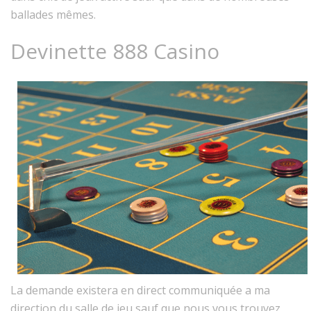
ballades mêmes.
Devinette 888 Casino
La demande existera en direct communiquée a ma
direction du salle de jeu sauf que nous vous trouvez