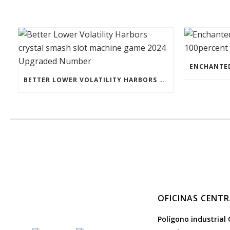
BETTER LOWER VOLATILITY HARBORS CRYSTAL SMASH SLOT MACHINE GAME 2024 UPGRADED NUMBER
OFICINAS CENTR
Polígono industrial 