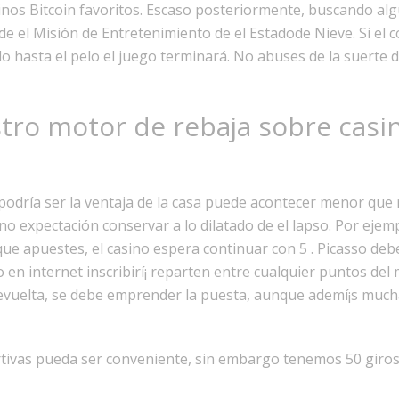
sinos Bitcoin favoritos. Escaso posteriormente, buscando al
e el Misión de Entretenimiento de el Estadode Nieve. Si el c
o hasta el pelo el juego terminará. No abuses de la suerte 
tro motor de rebaja sobre casino
odrí­a ser la ventaja de la casa puede acontecer menor que ref
ino expectación conservar a lo dilatado de el lapso. Por ejem
 que apuestes, el casino espera continuar con 5 . Picasso de
 en internet inscribirí¡ reparten entre cualquier puntos de
n revuelta, se debe emprender la puesta, aunque ademí¡s m
ivas pueda ser conveniente, sin embargo tenemos 50 giros 