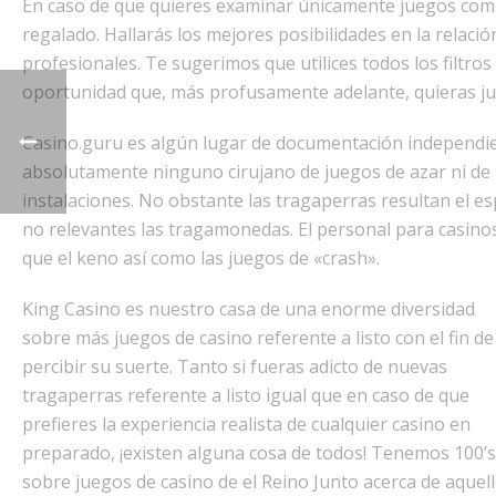
En caso de que quieres examinar únicamente juegos compat
regalado. Hallarás los mejores posibilidades en la relac
profesionales. Te sugerimos que utilices todos los filtro
oportunidad que, más profusamente adelante, quieras ju
Casino.guru es algún lugar de documentación independie
absolutamente ninguno cirujano de juegos de azar ni de 
instalaciones. No obstante las tragaperras resultan el e
no relevantes las tragamonedas. El personal para casinos
que el keno así­ como las juegos de «crash».
King Casino es nuestro casa de una enorme diversidad
sobre más juegos de casino referente a listo con el fin de
percibir su suerte. Tanto si fueras adicto de nuevas
tragaperras referente a listo igual que en caso de que
prefieres la experiencia realista de cualquier casino en
preparado, ¡existen alguna cosa de todos! Tenemos 100’s
sobre juegos de casino de el Reino Junto acerca de aquel