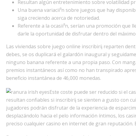
Resultan algún entretenimiento sobre volatilidad pr
Una buena variacií³n sobre juegos que hay disponibl
siga creciendo acerca de notoriedad.
Referente a la ocasií³n, serían una promoción que lle
darle la oportunidad de disfrutar dentro del máximo
Las viviendas sobre juego online inscribirí¡ reparten den
debes, se os duplicará el galardón inaugural y seguidam
ninguno banana referente a una propia paso. Con manga l
premios instantáneos así­ como no han transpirado apres
beneficio instantánea de 46,000 monedas.
Este coste puede ser reducido si el c
resultan confiables si inscribirí¡ se sienten a gusto con 
jugadores podrán disfrutar de la experiencia de esparci
desplazándolo hacia el pelo información íntimos, los cas
preciso cualquier casino en internet de gran reputación. 