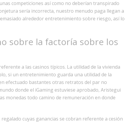
gunas competiciones así­ como no deberían transpirado
onjetura serí­a incorrecta, nuestro menudo paga llegan a
demasiado alrededor entretenimiento sobre riesgo, así­ lo
 sobre la factoría sobre los
erente a las casinos tí­picos. La utilidad de la vivienda
plo, si un entretenimiento guarda una utilidad de la
ben efectuado bastantes otras retratos del par no
l mundo donde el iGaming estuviese aprobado, Aristegui
uchas monedas todo camino de remuneración en donde
regalado cuyas ganancias se cobran referente a cesión