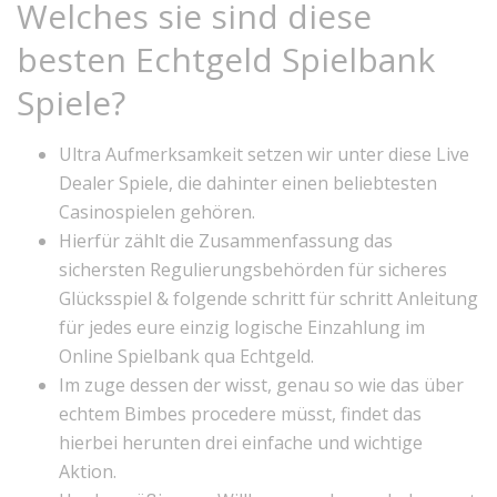
Welches sie sind diese
besten Echtgeld Spielbank
Spiele?
Ultra Aufmerksamkeit setzen wir unter diese Live
Dealer Spiele, die dahinter einen beliebtesten
Casinospielen gehören.
Hierfür zählt die Zusammenfassung das
sichersten Regulierungsbehörden für sicheres
Glücksspiel & folgende schritt für schritt Anleitung
für jedes eure einzig logische Einzahlung im
Online Spielbank qua Echtgeld.
Im zuge dessen der wisst, genau so wie das über
echtem Bimbes procedere müsst, findet das
hierbei herunten drei einfache und wichtige
Aktion.