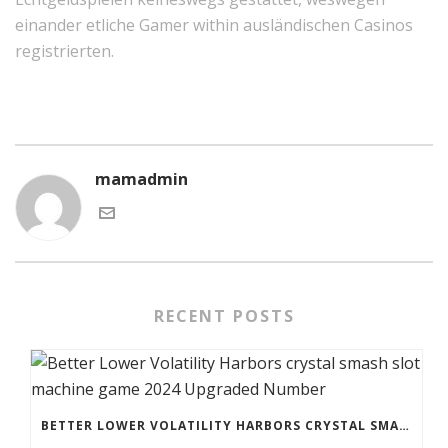
einander etliche Gamer within ausländischen Casinos
registrierten.
mamadmin
RECENT POSTS
BETTER LOWER VOLATILITY HARBORS CRYSTAL SMASH SLOT MACHINE GAME 2024 UPGRADED NUMBER