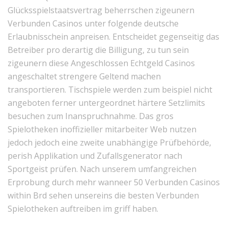
Glücksspielstaatsvertrag beherrschen zigeunern
Verbunden Casinos unter folgende deutsche
Erlaubnisschein anpreisen. Entscheidet gegenseitig das
Betreiber pro derartig die Billigung, zu tun sein
zigeunern diese Angeschlossen Echtgeld Casinos
angeschaltet strengere Geltend machen
transportieren. Tischspiele werden zum beispiel nicht
angeboten ferner untergeordnet härtere Setzlimits
besuchen zum Inanspruchnahme. Das gros
Spielotheken inoffizieller mitarbeiter Web nutzen
jedoch jedoch eine zweite unabhängige Prüfbehörde,
perish Applikation und Zufallsgenerator nach
Sportgeist prüfen. Nach unserem umfangreichen
Erprobung durch mehr wanneer 50 Verbunden Casinos
within Brd sehen unsereins die besten Verbunden
Spielotheken auftreiben im griff haben.