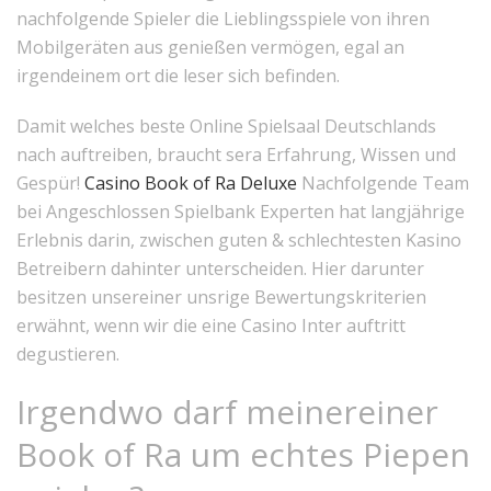
nachfolgende Spieler die Lieblingsspiele von ihren
Mobilgeräten aus genießen vermögen, egal an
irgendeinem ort die leser sich befinden.
Damit welches beste Online Spielsaal Deutschlands
nach auftreiben, braucht sera Erfahrung, Wissen und
Gespür!
Casino Book of Ra Deluxe
Nachfolgende Team
bei Angeschlossen Spielbank Experten hat langjährige
Erlebnis darin, zwischen guten & schlechtesten Kasino
Betreibern dahinter unterscheiden. Hier darunter
besitzen unsereiner unsrige Bewertungskriterien
erwähnt, wenn wir die eine Casino Inter auftritt
degustieren.
Irgendwo darf meinereiner
Book of Ra um echtes Piepen