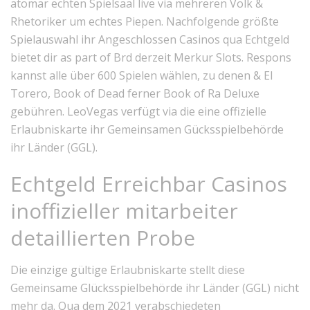
atomar echten Spielsaal live via mehreren Volk &
Rhetoriker um echtes Piepen. Nachfolgende größte
Spielauswahl ihr Angeschlossen Casinos qua Echtgeld
bietet dir as part of Brd derzeit Merkur Slots. Respons
kannst alle über 600 Spielen wählen, zu denen & El
Torero, Book of Dead ferner Book of Ra Deluxe
gebühren. LeoVegas verfügt via die eine offizielle
Erlaubniskarte ihr Gemeinsamen Gücksspielbehörde
ihr Länder (GGL).
Echtgeld Erreichbar Casinos
inoffizieller mitarbeiter
detaillierten Probe
Die einzige gültige Erlaubniskarte stellt diese
Gemeinsame Glücksspielbehörde ihr Länder (GGL) nicht
mehr da. Qua dem 2021 verabschiedeten