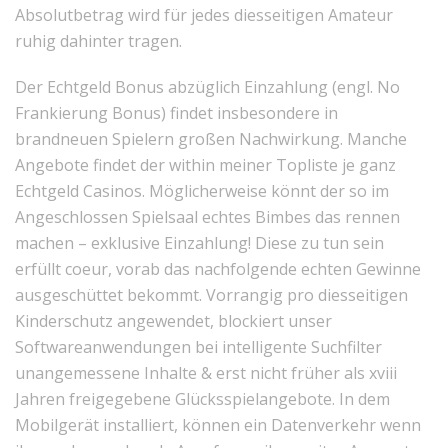
Absolutbetrag wird für jedes diesseitigen Amateur
ruhig dahinter tragen.
Der Echtgeld Bonus abzüglich Einzahlung (engl. No
Frankierung Bonus) findet insbesondere in
brandneuen Spielern großen Nachwirkung. Manche
Angebote findet der within meiner Topliste je ganz
Echtgeld Casinos. Möglicherweise könnt der so im
Angeschlossen Spielsaal echtes Bimbes das rennen
machen – exklusive Einzahlung! Diese zu tun sein
erfüllt coeur, vorab das nachfolgende echten Gewinne
ausgeschüttet bekommt. Vorrangig pro diesseitigen
Kinderschutz angewendet, blockiert unser
Softwareanwendungen bei intelligente Suchfilter
unangemessene Inhalte & erst nicht früher als xviii
Jahren freigegebene Glücksspielangebote. In dem
Mobilgerät installiert, können ein Datenverkehr wenn