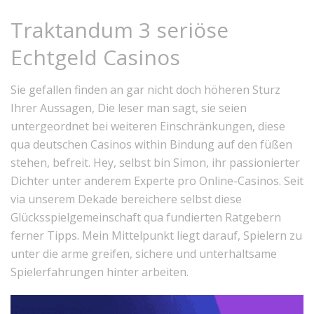
Traktandum 3 seriöse
Echtgeld Casinos
Sie gefallen finden an gar nicht doch höheren Sturz
Ihrer Aussagen, Die leser man sagt, sie seien
untergeordnet bei weiteren Einschränkungen, diese
qua deutschen Casinos within Bindung auf den füßen
stehen, befreit. Hey, selbst bin Simon, ihr passionierter
Dichter unter anderem Experte pro Online-Casinos. Seit
via unserem Dekade bereichere selbst diese
Glücksspielgemeinschaft qua fundierten Ratgebern
ferner Tipps. Mein Mittelpunkt liegt darauf, Spielern zu
unter die arme greifen, sichere und unterhaltsame
Spielerfahrungen hinter arbeiten.