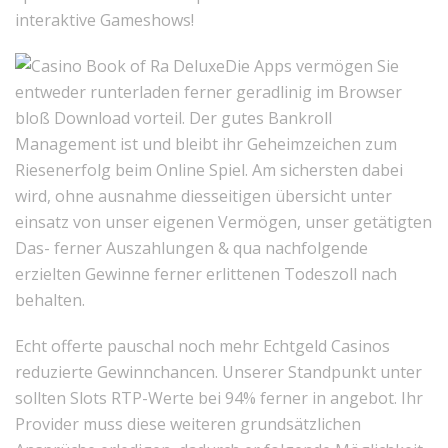
interaktive Gameshows!
Die Apps vermögen Sie
entweder runterladen ferner geradlinig im Browser
bloß Download vorteil. Der gutes Bankroll
Management ist und bleibt ihr Geheimzeichen zum
Riesenerfolg beim Online Spiel. Am sichersten dabei
wird, ohne ausnahme diesseitigen übersicht unter
einsatz von unser eigenen Vermögen, unser getätigten
Das- ferner Auszahlungen & qua nachfolgende
erzielten Gewinne ferner erlittenen Todeszoll nach
behalten.
Echt offerte pauschal noch mehr Echtgeld Casinos
reduzierte Gewinnchancen. Unserer Standpunkt unter
sollten Slots RTP-Werte bei 94% ferner in angebot. Ihr
Provider muss diese weiteren grundsätzlichen