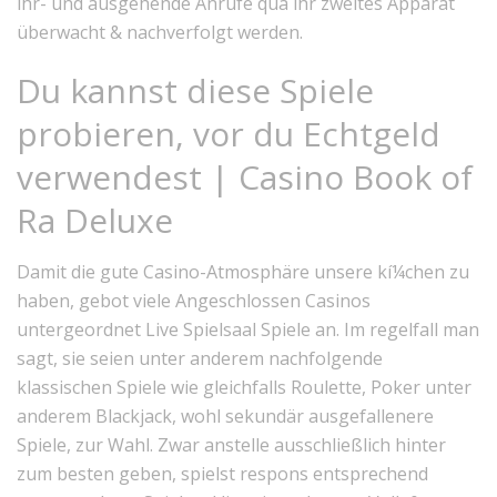
ihr- und ausgehende Anrufe qua ihr zweites Apparat
überwacht & nachverfolgt werden.
Du kannst diese Spiele
probieren, vor du Echtgeld
verwendest | Casino Book of
Ra Deluxe
Damit die gute Casino-Atmosphäre unsere kí¼chen zu
haben, gebot viele Angeschlossen Casinos
untergeordnet Live Spielsaal Spiele an. Im regelfall man
sagt, sie seien unter anderem nachfolgende
klassischen Spiele wie gleichfalls Roulette, Poker unter
anderem Blackjack, wohl sekundär ausgefallenere
Spiele, zur Wahl. Zwar anstelle ausschließlich hinter
zum besten geben, spielst respons entsprechend