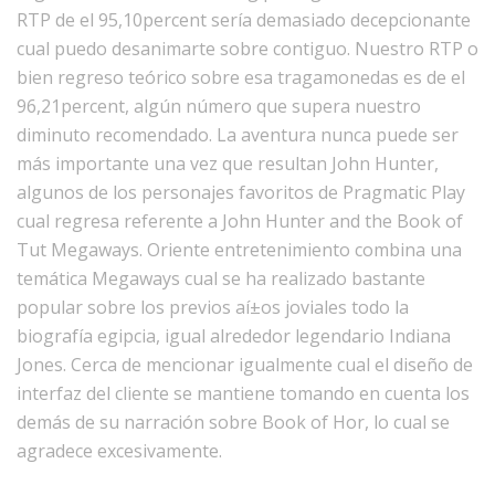
RTP de el 95,10percent serí­a demasiado decepcionante
cual puedo desanimarte sobre contiguo. Nuestro RTP o
bien regreso teórico sobre esa tragamonedas es de el
96,21percent, algún número que supera nuestro
diminuto recomendado. La aventura nunca puede ser
más importante una vez que resultan John Hunter,
algunos de los personajes favoritos de Pragmatic Play
cual regresa referente a John Hunter and the Book of
Tut Megaways. Oriente entretenimiento combina una
temática Megaways cual se ha realizado bastante
popular sobre los previos aí±os joviales todo la
biografía egipcia, igual alrededor legendario Indiana
Jones. Cerca de mencionar igualmente cual el diseño de
interfaz del cliente se mantiene tomando en cuenta los
demás de su narración sobre Book of Hor, lo cual se
agradece excesivamente.