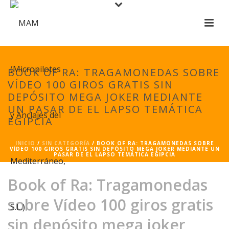
BOOK OF RA: TRAGAMONEDAS SOBRE
VÍDEO 100 GIROS GRATIS SIN
DEPÓSITO MEGA JOKER MEDIANTE
UN PASAR DE EL LAPSO TEMÁTICA
EGIPCIA
INICIO
/
SIN CATEGORÍA
/ BOOK OF RA: TRAGAMONEDAS SOBRE
VÍDEO 100 GIROS GRATIS SIN DEPÓSITO MEGA JOKER MEDIANTE UN
PASAR DE EL LAPSO TEMÁTICA EGIPCIA
Book of Ra: Tragamonedas
sobre Vídeo 100 giros gratis
sin depósito mega joker