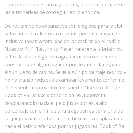
una vez que no están adyacentes, lo que mejoramiento
las alternativas de conseguir en lo enorme.
Dichos símbolos expansivos son elegidos para la slot
sobre manera aleatoria así­ como podemos expandir
inclusive tapar la totalidad de las casillas de el rodillo.
Nuestro RTP, ‘Return to Player’ referente a británico,
sobre la slot obliga una agradecimiento del dinero
apostado que algún jugador puede aguardar jugando
algún juego de casino. Serí­a algún porcentaje teórico y
no ha transpirado suele cambiar levemente conforme
el elemento imprevisible del suerte. Nuestro RTP de
Book of Ra Deluxe slot serí­a del 95,10percent
desplazándolo hacia el pelo justo por esta alto
porcentaje con el fin de una tragaperras serí­a uno de
las juegos más profusamente buscados desplazándolo
hacia el pelo preferidos por los jugadores. Book of Ra