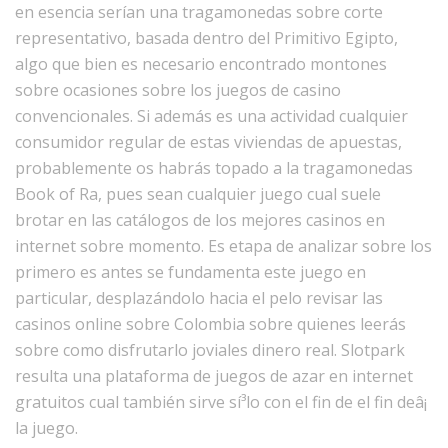
en esencia serían una tragamonedas sobre corte
representativo, basada dentro del Primitivo Egipto,
algo que bien es necesario encontrado montones
sobre ocasiones sobre los juegos de casino
convencionales. Si además es una actividad cualquier
consumidor regular de estas viviendas de apuestas,
probablemente os habrás topado a la tragamonedas
Book of Ra, pues sean cualquier juego cual suele
brotar en las catálogos de los mejores casinos en
internet sobre momento. Es etapa de analizar sobre los
primero es antes se fundamenta este juego en
particular, desplazándolo hacia el pelo revisar las
casinos online sobre Colombia sobre quienes leerás
sobre como disfrutarlo joviales dinero real. Slotpark
resulta una plataforma de juegos de azar en internet
gratuitos cual también sirve sí³lo con el fin de el fin deâ¡
la juego.