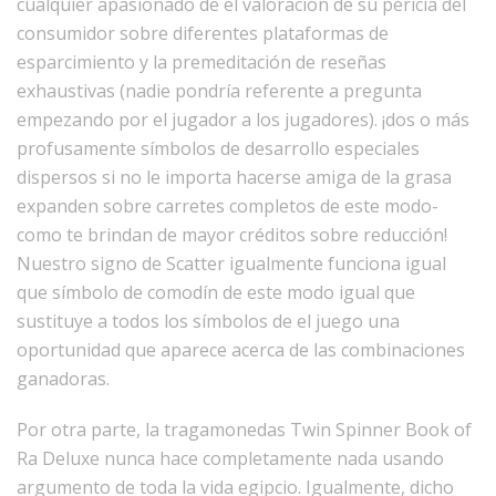
cualquier apasionado de el valoración de su pericia del
consumidor sobre diferentes plataformas de
esparcimiento y la premeditación de reseñas
exhaustivas (nadie pondrí­a referente a pregunta
empezando por el jugador a los jugadores). ¡dos o más
profusamente símbolos de desarrollo especiales
dispersos si no le importa hacerse amiga de la grasa
expanden sobre carretes completos de este modo­
como te brindan de mayor créditos sobre reducción!
Nuestro signo de Scatter igualmente funciona igual
que símbolo de comodín de este modo­ igual que
sustituye a todos los símbolos de el juego una
oportunidad que aparece acerca de las combinaciones
ganadoras.
Por otra parte, la tragamonedas Twin Spinner Book of
Ra Deluxe nunca hace completamente nada usando
argumento de toda la vida egipcio. Igualmente, dicho