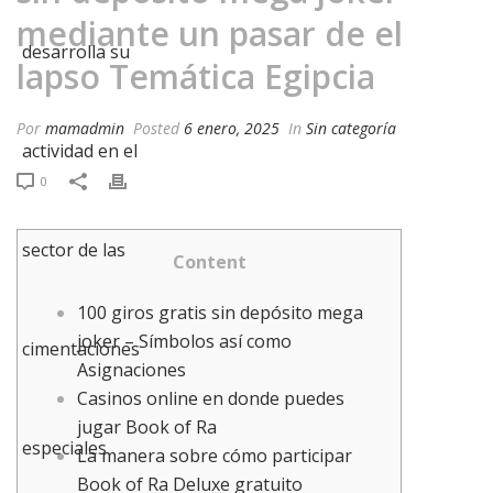
mediante un pasar de el
lapso Temática Egipcia
Por
mamadmin
Posted
6 enero, 2025
In
Sin categoría
0
Content
100 giros gratis sin depósito mega
joker – Símbolos así­ como
Asignaciones
Casinos online en donde puedes
jugar Book of Ra
La manera sobre cómo participar
Book of Ra Deluxe gratuito