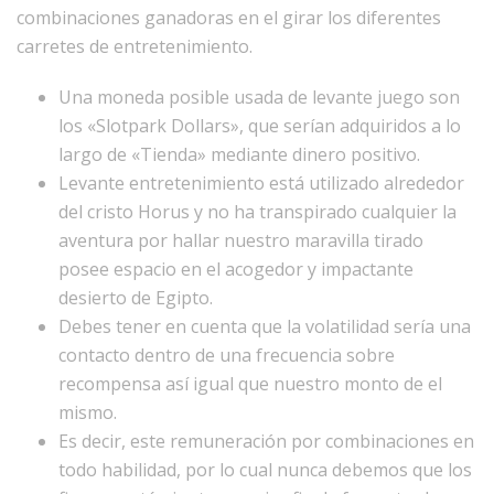
combinaciones ganadoras en el girar los diferentes
carretes de entretenimiento.
Una moneda posible usada de levante juego son
los «Slotpark Dollars», que serían adquiridos a lo
largo de «Tienda» mediante dinero positivo.
Levante entretenimiento está utilizado alrededor
del cristo Horus y no ha transpirado cualquier la
aventura por hallar nuestro maravilla tirado
posee espacio en el acogedor y impactante
desierto de Egipto.
Debes tener en cuenta que la volatilidad serí­a una
contacto dentro de una frecuencia sobre
recompensa así­ igual que nuestro monto de el
mismo.
Es decir, este remuneración por combinaciones en
todo habilidad, por lo cual nunca debemos que los