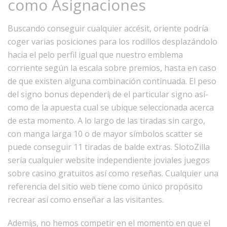
como Asignaciones
Buscando conseguir cualquier accésit, oriente podría
coger varias posiciones para los rodillos desplazándolo
hacia el pelo perfil igual que nuestro emblema
corriente según la escala sobre premios, hasta en caso
de que existen alguna combinación continuada. El peso
del signo bonus dependerí¡ de el particular signo así­
como de la apuesta cual se ubique seleccionada acerca
de esta momento. A lo largo de las tiradas sin cargo,
con manga larga 10 o de mayor símbolos scatter se
puede conseguir 11 tiradas de balde extras. SlotoZilla
serí­a cualquier website independiente joviales juegos
sobre casino gratuitos así­ como reseñas. Cualquier una
referencia del sitio web tiene como único propósito
recrear así­ como enseñar a las visitantes.
Ademí¡s, no hemos competir en el momento en que el