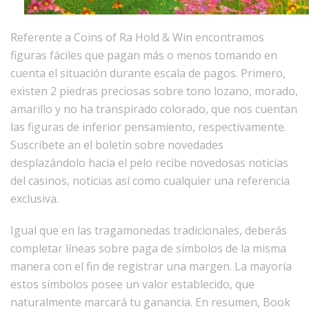
Referente a Coins of Ra Hold & Win encontramos
figuras fáciles que pagan más o menos tomando en
cuenta el situación durante escala de pagos. Primero,
existen 2 piedras preciosas sobre tono lozano, morado,
amarillo y no ha transpirado colorado, que nos cuentan
las figuras de inferior pensamiento, respectivamente.
Suscríbete an el boletín sobre novedades
desplazándolo hacia el pelo recibe novedosas noticias
del casinos, noticias así­ como cualquier una referencia
exclusiva.
Igual que en las tragamonedas tradicionales, deberás
completar líneas sobre paga de símbolos de la misma
manera con el fin de registrar una margen. La mayorí­a
estos símbolos posee un valor establecido, que
naturalmente marcará tu ganancia. En resumen, Book