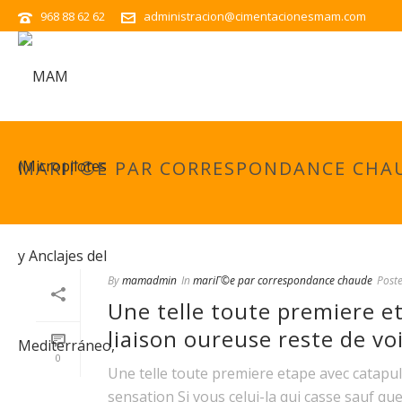
968 88 62 62
administracion@cimentacionesmam.com
MARIГ©E PAR CORRESPONDANCE CHA
By
mamadmin
In
mariГ©e par correspondance chaude
Post
Une telle toute premiere e
liaison oureuse reste de vo
0
Une telle toute premiere etape avec catapul
sensation Si vous celui-la qui casse sauf que