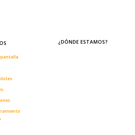
¿DÓNDE ESTAMOS?
IOS
pantalla
s
ilotes
es
iones
tramiento
o