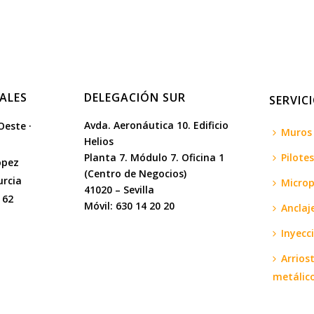
ALES
DELEGACIÓN SUR
SERVIC
Avda. Aeronáutica 10. Edificio
Oeste ·
Muros 
Helios
Planta 7. Módulo 7. Oficina 1
Pilote
ópez
(Centro de Negocios)
urcia
Microp
41020 – Sevilla
 62
Móvil: 630 14 20 20
Anclaj
Inyecc
Arrios
metálic