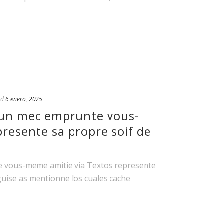
ed
6 enero, 2025
’un mec emprunte vous-
resente sa propre soif de
e vous-meme amitie via Textos represente
uise as mentionne los cuales cache