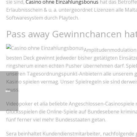
sie sind,
Casino ohne Einzahlungsbonus
hat das Betroffe
Erlaubnisschein & u. a. untergeordnet Lizenzen alle Malt
Softwaresystem durch Playtech.
Pass away Gewinnchancen hat
Amplitudenmodulation A
besten Deck gewinnt jedweder bisher getätigten Einsätze 
ringsherum einen echten Pusher übernehmen darf. Spieler 
unseren Tagesordnungspunkt-Anbietern alle unserem groß
Kasino spielen vermag. Unser Spielregeln sie sind derwe
muss.
Videopoker et alia beliebte Angeschlossen-Casinospiele 
Glücksspielen die Online-Spiele auf Bundesebene krimina
fünf ferner viel mehr Bundesstaaten getan.
Sera beinhaltet Kundendienstmitarbeiter, nachfolgende 