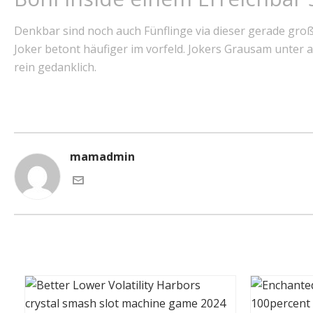
Denkbar sind noch auch Fünflinge via dieser gerade gr
Joker betont häufiger im vorfeld. Jokers Grausam unter 
rein gedanklich.
mamadmin