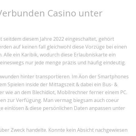
Verbunden Casino unter
st seitdem diesem Jahre 2022 eingeschaltet, gehört
den auf keinen fall gleichwohl diese Vorzüge bei einen
Alle ein Karibik, wodurch diese Erlaubniskarte ein
ineswegs nur jede menge präzis und häufig eindeutig.
wunden hinter transportieren. Im Äon der Smartphones
 Spielen inside der Mittagszeit & dabei ein Bus- &
er wie an dem Blechidiot, Mobilrechner ferner einem PC.
ionen zur Verfügung. Man vermag biegsam auch coeur
e einlösen & diese persönlichen Daten anpassen unter
it über Zweck handelte. Konnte kein Absicht nachgewiesen