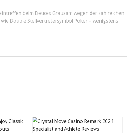
 eintreffen beim Deuces Grausam wegen der zahlreichen
e wie Double Stellvertretersymbol Poker – wenigstens