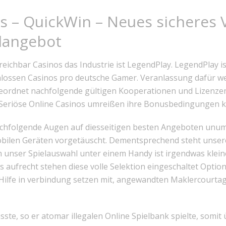
s – QuickWin – Neues sicheres 
langebot
reichbar Casinos das Industrie ist LegendPlay. LegendPlay i
hlossen Casinos pro deutsche Gamer. Veranlassung dafür wer
eordnet nachfolgende gültigen Kooperationen und Lizenzen. 
eriöse Online Casinos umreißen ihre Bonusbedingungen ke
hfolgende Augen auf diesseitigen besten Angeboten unum
obilen Geräten vorgetäuscht. Dementsprechend steht unserem
 unser Spielauswahl unter einem Handy ist irgendwas klein
 aufrecht stehen diese volle Selektion eingeschaltet Opt
Hilfe in verbindung setzen mit, angewandten Maklercourtag
sste, so er atomar illegalen Online Spielbank spielte, som