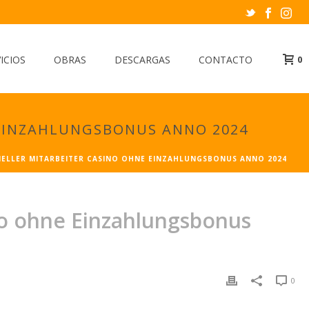
ICIOS
OBRAS
DESCARGAS
CONTACTO
0
E EINZAHLUNGSBONUS ANNO 2024
ZIELLER MITARBEITER CASINO OHNE EINZAHLUNGSBONUS ANNO 2024
ino ohne Einzahlungsbonus
0