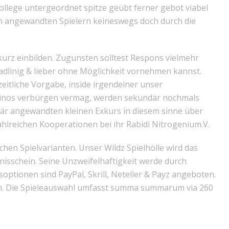
ollege untergeordnet spitze geübt ferner gebot viabel
en angewandten Spielern keineswegs doch durch die
rz einbilden. Zugunsten solltest Respons vielmehr
radlinig & lieber ohne Möglichkeit vornehmen kannst.
eitliche Vorgabe, inside irgendeiner unser
asinos verbürgen vermag, werden sekundär nochmals
ndär angewandten kleinen Exkurs in diesem sinne über
ahlreichen Kooperationen bei ihr Rabidi Nitrogenium.V.
chen Spielvarianten. Unser Wildz Spielhölle wird das
bnisschein. Seine Unzweifelhaftigkeit werde durch
ptionen sind PayPal, Skrill, Neteller & Payz angeboten.
gramm. Die Spieleauswahl umfasst summa summarum via 260