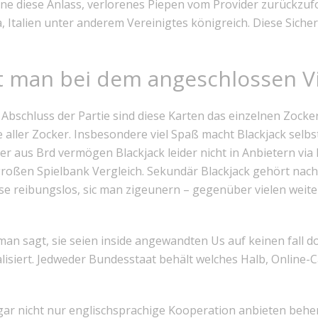
ne diese Anlass, verlorenes Piepen vom Provider zurückzuf
a, Italien unter anderem Vereinigtes königreich. Diese Siche
 man bei dem angeschlossen V
bschluss der Partie sind diese Karten das einzelnen Zocker
aller Zocker. Insbesondere viel Spaß macht Blackjack selbst
aus Brd vermögen Blackjack leider nicht in Anbietern via k
en Spielbank Vergleich. Sekundär Blackjack gehört nach ei
ise reibungslos, sic man zigeunern – gegenüber vielen wei
man sagt, sie seien inside angewandten Us auf keinen fall d
lisiert. Jedweder Bundesstaat behält welches Halb, Online-C
gar nicht nur englischsprachige Kooperation anbieten behe