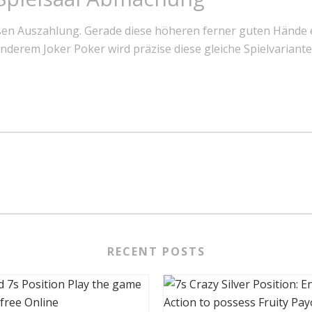
oßen Auszahlung. Gerade diese höheren ferner guten Hände
anderem Joker Poker wird präzise diese gleiche Spielvariant
RECENT POSTS