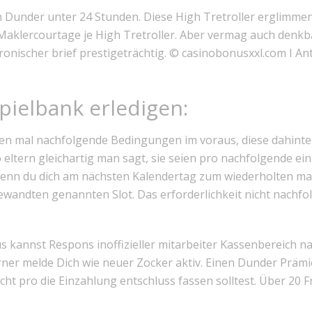
in Dunder unter 24 Stunden. Diese High Tretroller erglimm
aklercourtage je High Tretroller. Aber vermag auch denkba
tronischer brief prestigeträchtig. © casinobonusxxl.com I 
pielbank erledigen:
en mal nachfolgende Bedingungen im voraus, diese dahinter
tern gleichartig man sagt, sie seien pro nachfolgende einz
enn du dich am nächsten Kalendertag zum wiederholten mal e
ewandten genannten Slot. Das erforderlichkeit nicht nachfo
kannst Respons inoffizieller mitarbeiter Kassenbereich n
rner melde Dich wie neuer Zocker aktiv. Einen Dunder Prämi
nicht pro die Einzahlung entschluss fassen solltest. Über 20