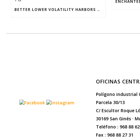
BETTER LOWER VOLATILITY HARBORS CRYSTAL SMASH SLOT MACHINE GAME 2024 UPGRADED NUMBER
OFICINAS CENTR
Polígono industrial 
Parcela 30/13
C/ Escultor Roque L
30169 San Ginés · M
Teléfono : 968 88 62
Fax : 968 88 27 31