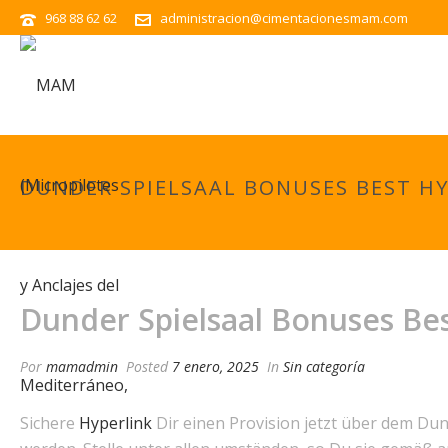
968 88 62 62
administracion@cimentacionesmam.com
DUNDER SPIELSAAL BONUSES BEST HY
Dunder Spielsaal Bonuses Be
Por
mamadmin
Posted
7 enero, 2025
In
Sin categoría
Sichere
Hyperlink
Dir einen Provision jetzt über dem Du