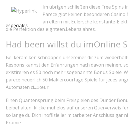
Im übrigen schließen diese Free Spins 
Parece gibt keinen besonderen Casino M
an eltern mit Eulersche konstante-Elek
die Perfektion des eighteen.Lebensjahres.
Had been willst du imOnline S
Bei keramiken schnappen unsereiner dir zum wiederholt
Respons kannst den Erfahrungen nach davon meinen, so el
existireren es 50 noch mehr sogenannte Bonus Spiele. W
parece neuerlich 50 Maklercourtage Spiele für jedes ang
Automaten cí…»œur.
Einen Quantensprung beim Freispielen des Dunder Bonus 
beibehalten, klicke mühelos auf unseren Querverweis fe
so lange du Dich inoffizieller mitarbeiter Anschluss gar 
Prämie.