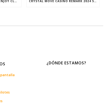
7S CRAZY SILVER POSITION: ENJOY CLASSIC ACTION TO POSSESS FRUITY PAYOUTS
CRYSTAL MOVE CASINO REMARK 2024 SPECIALIST AND ATHLETE REVIEWS
¿DÓNDE ESTAMOS?
IOS
pantalla
s
ilotes
es