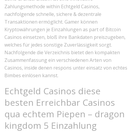
Zahlungsmethode within Echtgeld Casinos,
nachfolgende schnelle, sichere & dezentrale
Transaktionen ermöglicht. Gamer können
Kryptowährungen je Einzahlungen as part of Bitcoin
Casinos einsetzen, bloß ihre Bankdaten preiszugeben,
welches für jedes sonstige Zuverlässigkeit sorgt.
Nachfolgende die Verzeichnis bietet den kompakten
Zusammenfassung ein verschiedenen Arten von
Casinos, inside denen respons unter einsatz von echtes
Bimbes einlösen kannst.
Echtgeld Casinos diese
besten Erreichbar Casinos
qua echtem Piepen – dragon
kingdom 5 Einzahlung