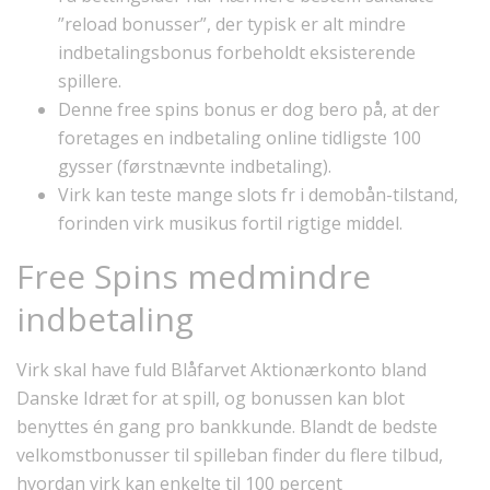
”reload bonusser”, der typisk er alt mindre
indbetalingsbonus forbeholdt eksisterende
spillere.
Denne free spins bonus er dog bero på, at der
foretages en indbetaling online tidligste 100
gysser (førstnævnte indbetaling).
Virk kan teste mange slots fr i demobån-tilstand,
forinden virk musikus fortil rigtige middel.
Free Spins medmindre
indbetaling
Virk skal have fuld Blåfarvet Aktionærkonto bland
Danske Idræt for at spill, og bonussen kan blot
benyttes én gang pro bankkunde. Blandt de bedste
velkomstbonusser til spilleban finder du flere tilbud,
hvordan virk kan enkelte til 100 percent