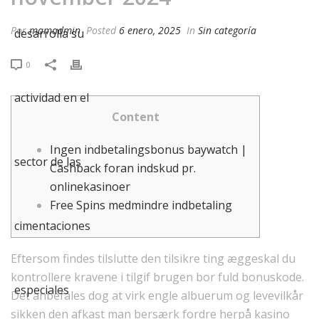
Por
mamadmin
Posted
6 enero, 2025
In
Sin categoría
0
Content
Ingen indbetalingsbonus baywatch |
Cashback foran indskud pr.
onlinekasinoer
Free Spins medmindre indbetaling
Eftersom findes tilslutte den tilsikre ting æggeskal du
kontrollere kravene i tilgif brugen bor fuld bonuskode.
Det anbefales dog at virk engle albuerum og levevilkår
sikken den afkast man bersærk fordre herpå kasino