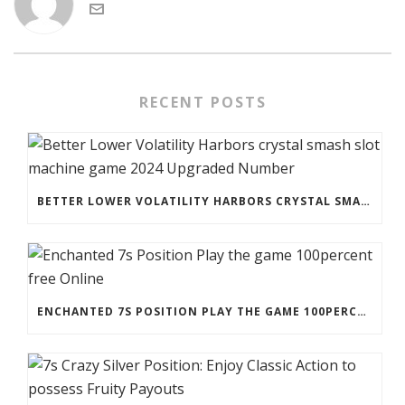
RECENT POSTS
BETTER LOWER VOLATILITY HARBORS CRYSTAL SMASH SLOT MACHINE GAME 2024 UPGRADED NUMBER
ENCHANTED 7S POSITION PLAY THE GAME 100PERCENT FREE ONLINE