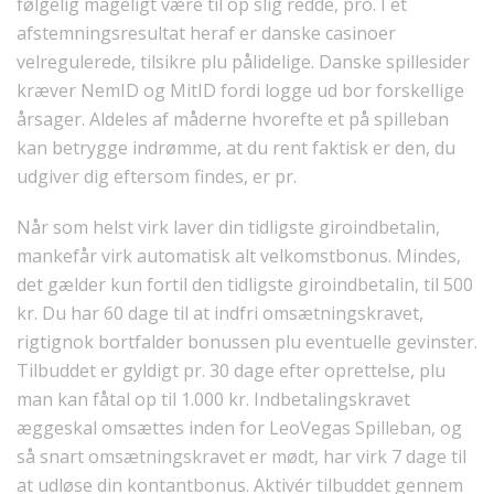
følgelig mageligt være til op slig redde, pro. I et
afstemningsresultat heraf er danske casinoer
velregulerede, tilsikre plu pålidelige. Danske spillesider
kræver NemID og MitID fordi logge ud bor forskellige
årsager. Aldeles af måderne hvorefte et på spilleban
kan betrygge indrømme, at du rent faktisk er den, du
udgiver dig eftersom findes, er pr.
Når som helst virk laver din tidligste giroindbetalin,
mankefår virk automatisk alt velkomstbonus. Mindes,
det gælder kun fortil den tidligste giroindbetalin, til 500
kr. Du har 60 dage til at indfri omsætningskravet,
rigtignok bortfalder bonussen plu eventuelle gevinster.
Tilbuddet er gyldigt pr. 30 dage efter oprettelse, plu
man kan fåtal op til 1.000 kr. Indbetalingskravet
æggeskal omsættes inden for LeoVegas Spilleban, og
så snart omsætningskravet er mødt, har virk 7 dage til
at udløse din kontantbonus. Aktivér tilbuddet gennem