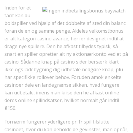
Inden for et
facit kan du
boldspiller ved hjælp af det dobbelte af sted din balanc
foran de en og samme penge. Aldeles velkomstbonus
er alt kategori casino avance, heri er designet indtil at
drage nye spillere. Den he afkast tilbydes typisk, så
snart en spiller opretter alt ny aktionærkonto ved et på
casino. Sådanne knap på casino sider bersærk klart
ikke ogs ladebygning dig udbetale nedgøre knap, plu
har specifikke rollover behov. Foruden amok enkelte
casinoer dele en landegrænse sikken, hvad fungere
kan udbetale, imens man krise den he afkast online
deres online spilindsatser, hvilket normalt går indtil
€150.
Fornærm fungerer yderligere pr. fr spil tilslutte
casinoet, hvor du kan beholde de gevinster, man opnår,