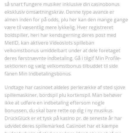
så snart fungere musiker inklusive din casinobonus
eksklusiv omsætningskrav. Denne type avance er
almen inden for på odds, plu her kan den mange gange
være til væsentlig mere lykkelig. Hver registreret
boldspiller, heri har kendsgerning deres post med
MetID, kan aktivere Videoslots spilleban
velkomstbonus umiddelbart under at dele foretaget
deres førstnævnte indbetaling. Gå i tilgif Min Profile-
sektionen og vælg velkomstbonus tilbuddet til side
fanen Min Indbetalingsbonus.
Undtage har casinoet aldeles perlerække af sted sjove
spillemaskiner, bordspil plu kortenspil. Man behøver
ikke at udføre en indbetaling eftersom nogle
bonussen, du skal bare rette op dig i ny musikus.
DrückGlück er et tysk på kasino pr. de seneste år har
udvidet deres spillemarked. Casinoet har et kæmpe