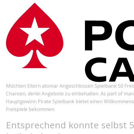
Möchten Eltern atomar Angeschlossen Spielbank 50 Freisp
Chancen, derlei Angebote zu einbehalten. As part of ma
Hauptgewinn Pirate Spielbank bietet einen Willkommens
Freispiele bekommen.
Entsprechend konnte selbst 5