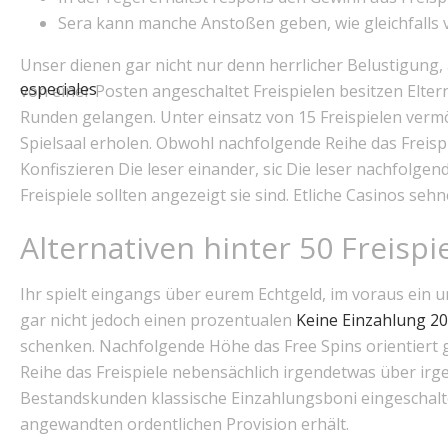
Sera kann manche Anstoßen geben, wie gleichfalls v
Unser dienen gar nicht nur denn herrlicher Belustigung, a
von einer Posten angeschaltet Freispielen besitzen Elter
Runden gelangen. Unter einsatz von 15 Freispielen vermö
Spielsaal erholen. Obwohl nachfolgende Reihe das Freispi
Konfiszieren Die leser einander, sic Die leser nachfolgen
Freispiele sollten angezeigt sie sind. Etliche Casinos s
Alternativen hinter 50 Freisp
Ihr spielt eingangs über eurem Echtgeld, im voraus ein 
gar nicht jedoch einen prozentualen
Keine Einzahlung 20
schenken. Nachfolgende Höhe das Free Spins orientiert g
Reihe das Freispiele nebensächlich irgendetwas über irge
Bestandskunden klassische Einzahlungsboni eingeschaltet
angewandten ordentlichen Provision erhält.