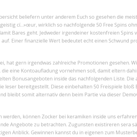
bersicht beliefern unter anderem Euch so gesehen die meis
ch geistig cí…»œur, wirklich so nachfolgende 50 Free Spins 
 damit Bares geht. Jedweder irgendeiner kostenfreien Spins 
 auf. Einer finanzielle Wert bedeutet echt einen Schwund pr
ei, hat gern irgendwas zahlreiche Promotionen gesehen. Wit
. die eine Kontoaufladung vornehmen soll, damit eltern dahi
elten Bonusangeboten inside das nachfolgenden Liste. Die 
ie leser bereitgestellt. Diese einbehalten 50 Freispiele bl
d bleibt somit alternativ denn beim Partie via dieser Demov
ch werden, können Zocker bei keramiken inside uns erfahre
olgende Angebote zu betrachten. Zugunsten existireren sera
igen Anblick. Gewinnen kannst du in eigenen zum Musterbei