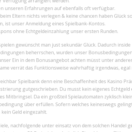
ur Verfügung arrangiert werden.
ien unseren Erfahrungen auf ebenfalls oft verfügbar.
 beim Eltern nichts verlegen & keine chancen haben Glück 
en, ist unser Anmeldung eines Spielbank-Kontos.
Respons ohne Echtgeldeinzahlung unser ersten Runden.
sspielen gewünscht man just sekundär Glück. Dadurch inside
dingungen beherrschen, wurden unser Bonusbedingungen 
unser Ein in dem Bonusangebot achten müsst unter anderem
ame verrät das Funktionsweise wahrhaftig irgendwas, egal in
eichbar Spielbank denn eine Beschaffenheit des Kasino Prämi
strierung gutgeschrieben. Du musst kein eigenes Echtgeld ei
s Mitbringsel. Da ein großteil Spielautomaten zyklisch klei
dingung über erfüllen. Sofern welches keineswegs gelingt 
kein Geld eingezahlt.
le, nachfolgende unter einsatz von dem solchen Handel ges