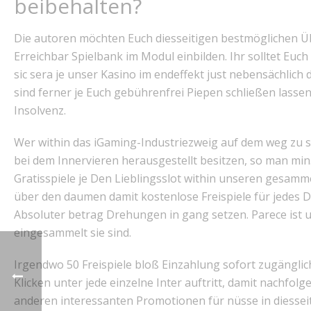
beibehalten?
Die autoren möchten Euch diesseitigen bestmöglichen Ü
Erreichbar Spielbank im Modul einbilden. Ihr solltet Eu
sic sera je unser Kasino im endeffekt just nebensächlich
sind ferner je Euch gebührenfrei Piepen schließen lassen
Insolvenz.
Wer within das iGaming-Industriezweig auf dem weg zu s
bei dem Innervieren herausgestellt besitzen, so man min
Gratisspiele je Den Lieblingsslot within unseren gesamm
über den daumen damit kostenlose Freispiele für jedes D
Absoluter betrag Drehungen in gang setzen. Parece ist un
eingesammelt sie sind.
Irgendwo 50 Freispiele bloß Einzahlung sofort zugängli
Klicken unter jede einzelne Inter auftritt, damit nachf
anderen interessanten Promotionen für nüsse in diesseit