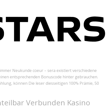
t immer Neukunde coeur – sera existiert verschiedene
n, einen entsprechenden Bonuscode hinter gebrauchen.
lung, können Die leser diesseitigen 100% Prämie, 50
nteilbar Verbunden Kasino