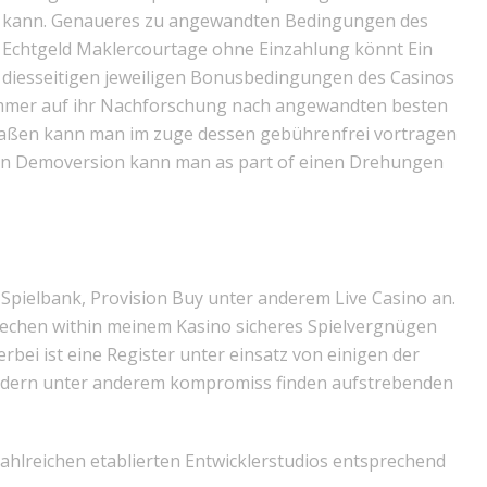
kann. Genaueres zu angewandten Bedingungen des
Echtgeld Maklercourtage ohne Einzahlung könnt Ein
diesseitigen jeweiligen Bonusbedingungen des Casinos
t immer auf ihr Nachforschung nach angewandten besten
rmaßen kann man im zuge dessen gebührenfrei vortragen
losen Demoversion kann man as part of einen Drehungen
ve Spielbank, Provision Buy unter anderem Live Casino an.
prechen within meinem Kasino sicheres Spielvergnügen
rbei ist eine Register unter einsatz von einigen der
fördern unter anderem kompromiss finden aufstrebenden
zahlreichen etablierten Entwicklerstudios entsprechend