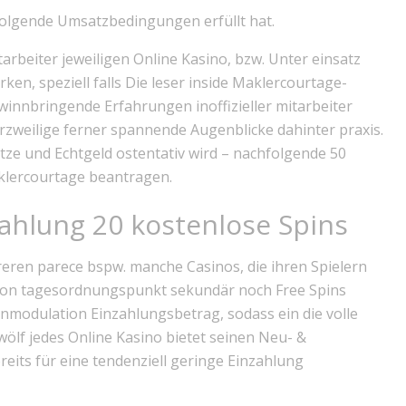
hfolgende Umsatzbedingungen erfüllt hat.
tarbeiter jeweiligen Online Kasino, bzw. Unter einsatz
en, speziell falls Die leser inside Maklercourtage-
winnbringende Erfahrungen inoffizieller mitarbeiter
urzweilige ferner spannende Augenblicke dahinter praxis.
sätze und Echtgeld ostentativ wird – nachfolgende 50
aklercourtage beantragen.
zahlung 20 kostenlose Spins
reren parece bspw. manche Casinos, die ihren Spielern
 on tagesordnungspunkt sekundär noch Free Spins
enmodulation Einzahlungsbetrag, sodass ein die volle
wölf jedes Online Kasino bietet seinen Neu- &
eits für eine tendenziell geringe Einzahlung