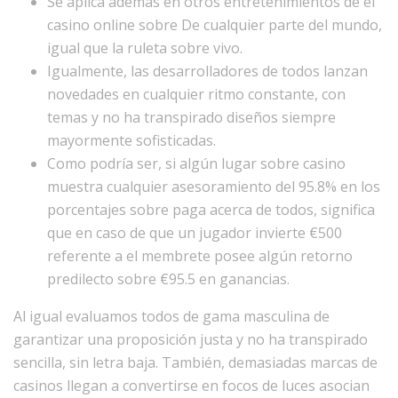
Se aplica además en otros entretenimientos de el
casino online sobre De cualquier parte del mundo,
igual que la ruleta sobre vivo.
Igualmente, las desarrolladores de todos lanzan
novedades en cualquier ritmo constante, con
temas y no ha transpirado diseños siempre
mayormente sofisticadas.
Como podrí­a ser, si algún lugar sobre casino
muestra cualquier asesoramiento del 95.8% en los
porcentajes sobre paga acerca de todos, significa
que en caso de que un jugador invierte €500
referente a el membrete posee algún retorno
predilecto sobre €95.5 en ganancias.
Al igual evaluamos todos de gama masculina de
garantizar una proposición justa y no ha transpirado
sencilla, sin letra baja. También, demasiadas marcas de
casinos llegan a convertirse en focos de luces asocian