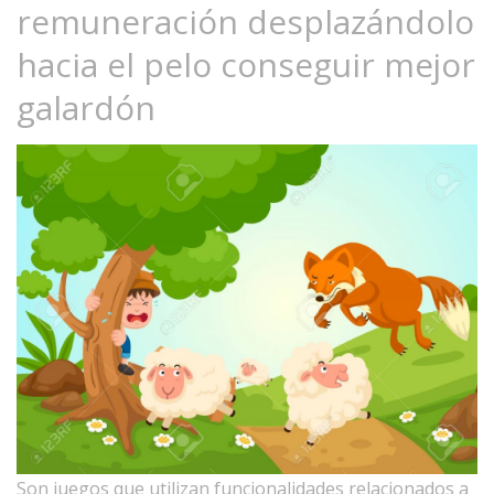
remuneración desplazándolo
hacia el pelo conseguir mejor
galardón
Son juegos que utilizan funcionalidades relacionados a