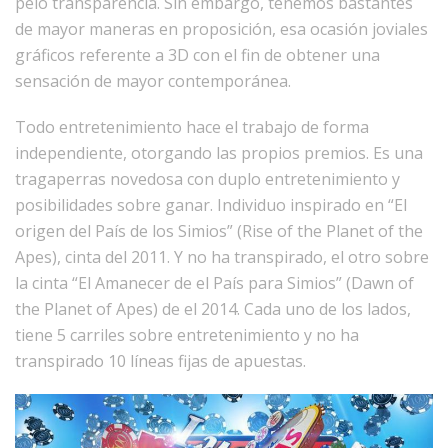
pelo transparencia. Sin embargo, tenemos bastantes
de mayor maneras en proposición, esa ocasión joviales
gráficos referente a 3D con el fin de obtener una
sensación de mayor contemporánea.
Todo entretenimiento hace el trabajo de forma
independiente, otorgando las propios premios. Es una
tragaperras novedosa con duplo entretenimiento y
posibilidades sobre ganar. Individuo inspirado en “El
origen del País de los Simios” (Rise of the Planet of the
Apes), cinta del 2011. Y no ha transpirado, el otro sobre
la cinta “El Amanecer de el País para Simios” (Dawn of
the Planet of Apes) de el 2014. Cada uno de los lados,
tiene 5 carriles sobre entretenimiento y no ha
transpirado 10 líneas fijas de apuestas.