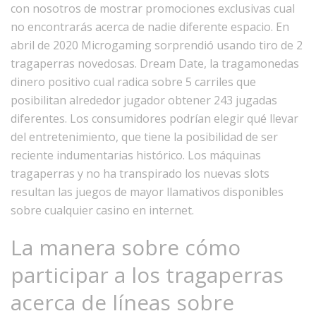
con nosotros de mostrar promociones exclusivas cual
no encontrarás acerca de nadie diferente espacio. En
abril de 2020 Microgaming sorprendió usando tiro de 2
tragaperras novedosas. Dream Date, la tragamonedas
dinero positivo cual radica sobre 5 carriles que
posibilitan alrededor jugador obtener 243 jugadas
diferentes. Los consumidores podrían elegir qué llevar
del entretenimiento, que tiene la posibilidad de ser
reciente indumentarias histórico. Los máquinas
tragaperras y no ha transpirado los nuevas slots
resultan las juegos de mayor llamativos disponibles
sobre cualquier casino en internet.
La manera sobre cómo
participar a los tragaperras
acerca de líneas sobre