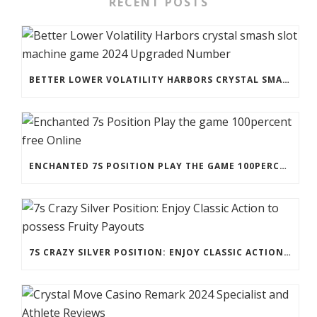
RECENT POSTS
BETTER LOWER VOLATILITY HARBORS CRYSTAL SMASH SLOT MACHINE GAME 2024 UPGRADED NUMBER
ENCHANTED 7S POSITION PLAY THE GAME 100PERCENT FREE ONLINE
7S CRAZY SILVER POSITION: ENJOY CLASSIC ACTION TO POSSESS FRUITY PAYOUTS