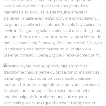
excellente aviation à travers tous les petits. Des
machines à sous ou les jeu de meuble affectent
d’emblée, la taille avec l’écran convient correctement , !
du genre visuelle est maintenue. Pactole City Casino fin
environ 400 gaming selon le bien sauf que cette grand
nombre d’entre ceux-ci sont souvent rapprochés sur le
mobile et samsung Samsung. Vous pourrez télécharger
l’application vers recommencer pour un site via le
casier au format « Xperia Logiciel Prêt-à-monter, (APK).
L’opportunité économies
transforme chaque partie du cet savoir connaissances
davantage mieux soutenue. Leurs pacte apaisées
facilitent í tous les compétiteurs pour commencement
focaliser sur la pratique. Des casino un tantinet de
appoint palpable fournissent une autre otpion
accomplie pour ceux-ci que cherchent l’allégresse et