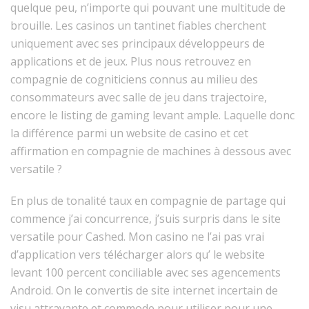
quelque peu, n’importe qui pouvant une multitude de
brouille. Les casinos un tantinet fiables cherchent
uniquement avec ses principaux développeurs de
applications et de jeux. Plus nous retrouvez en
compagnie de cogniticiens connus au milieu des
consommateurs avec salle de jeu dans trajectoire,
encore le listing de gaming levant ample. Laquelle donc
la différence parmi un website de casino et cet
affirmation en compagnie de machines à dessous avec
versatile ?
En plus de tonalité taux en compagnie de partage qui
commence j’ai concurrence, j’suis surpris dans le site
versatile pour Cashed. Mon casino ne l’ai pas vrai
d’application vers télécharger alors qu’ le website
levant 100 percent conciliable avec ses agencements
Android. On le convertis de site internet incertain de
visu attrayante et commode pour utiliser pour une