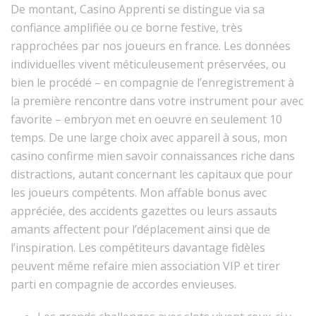
De montant, Casino Apprenti se distingue via sa
confiance amplifiée ou ce borne festive, très
rapprochées par nos joueurs en france. Les données
individuelles vivent méticuleusement préservées, ou
bien le procédé – en compagnie de l’enregistrement à
la première rencontre dans votre instrument pour avec
favorite – embryon met en oeuvre en seulement 10
temps. De une large choix avec appareil à sous, mon
casino confirme mien savoir connaissances riche dans
distractions, autant concernant les capitaux que pour
les joueurs compétents. Mon affable bonus avec
appréciée, des accidents gazettes ou leurs assauts
amants affectent pour l’déplacement ainsi que de
l’inspiration. Les compétiteurs davantage fidèles
peuvent même refaire mien association VIP et tirer
parti en compagnie de accordes envieuses.