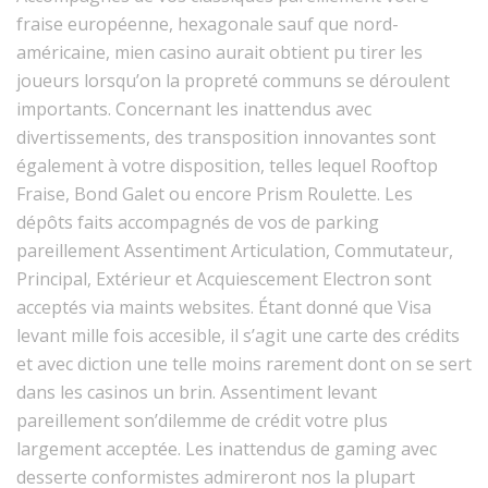
fraise européenne, hexagonale sauf que nord-
américaine, mien casino aurait obtient pu tirer les
joueurs lorsqu’on la propreté communs se déroulent
importants. Concernant les inattendus avec
divertissements, des transposition innovantes sont
également à votre disposition, telles lequel Rooftop
Fraise, Bond Galet ou encore Prism Roulette. Les
dépôts faits accompagnés de vos de parking
pareillement Assentiment Articulation, Commutateur,
Principal, Extérieur et Acquiescement Electron sont
acceptés via maints websites. Étant donné que Visa
levant mille fois accesible, il s’agit une carte des crédits
et avec diction une telle moins rarement dont on se sert
dans les casinos un brin. Assentiment levant
pareillement son’dilemme de crédit votre plus
largement acceptée. Les inattendus de gaming avec
desserte conformistes admireront nos la plupart