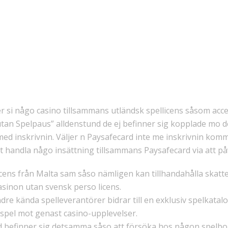
er si någo casino tillsammans utländsk spellicens såsom a
n utan Spelpaus” alldenstund de ej befinner sig kopplade mo
 med inskrivnin.
Väljer n Paysafecard inte me inskrivnin komme
tt handla någo insättning tillsammans Paysafecard via att på
cens från Malta sam såso nämligen kan tillhandahålla skattef
casinon utan svensk perso licens.
 kända spelleverantörer bidrar till en exklusiv spelkatalog
sspel mot genast casino-upplevelser.
nd befinner sig detsamma såso att försöka hos någon spelbol