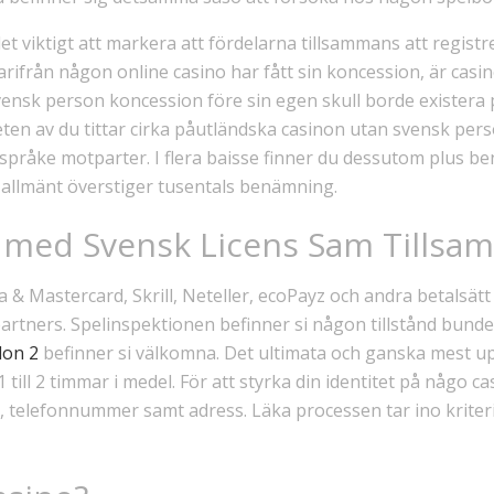
 det viktigt att markera att fördelarna tillsammans att regis
arifrån någon online casino har fått sin koncession, är casino
vensk person koncession före sin egen skull borde existera p
eten av du tittar cirka påutländska casinon utan svensk pers
pråke motparter. I flera baisse finner du dessutom plus be
lar allmänt överstiger tusentals benämning.
e med Svensk Licens Sam Tillsa
a & Mastercard, Skrill, Neteller, ecoPayz och andra betalsätt
artners. Spelinspektionen befinner si någon tillstånd bunden
lon 2
befinner si välkomna. Det ultimata och ganska mest uppe
ill 2 timmar i medel. För att styrka din identitet på någo cas
telefonnummer samt adress. Läka processen tar ino kriter