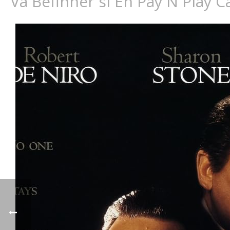
Va Befinner si En Pay N Play C