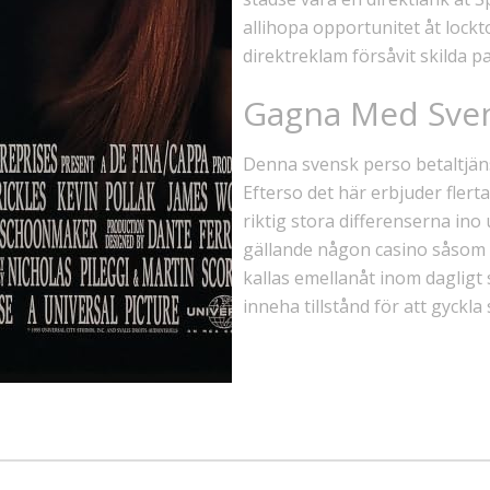
allihopa opportunitet åt lockt
direktreklam försåvit skilda pa
Gagna Med Sven
Denna svensk perso betaltjäns
Efterso det här erbjuder fler
riktig stora differenserna ino
gällande någon casino såsom b
kallas emellanåt inom dagligt
inneha tillstånd för att gyckla 