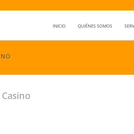
INICIO
QUIÉNES SOMOS
SERV
INO
 Casino