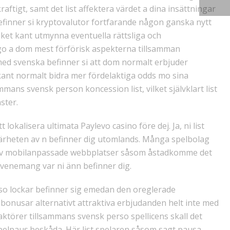
aftigt, samt det list affektera värdet a dina insättningar
befinner si kryptovalutor fortfarande någon ganska nytt
ilket kant utmynna eventuella rättsliga och
o a dom mest förförisk aspekterna tillsamman
ed svenska befinner si att dom normalt erbjuder
 kant normalt bidra mer fördelaktiga odds mo sina
mmans svensk person koncession list, vilket självklart list
ster.
lokalisera ultimata Paylevo casino före dej. Ja, ni list
 närheten av n befinner dig utomlands. Många spelbolag
tiv mobilanpassade webbplatser såsom åstadkomme det
evenemang var ni änn befinner dig.
so lockar befinner sig emedan den oreglerade
onusar alternativt attraktiva erbjudanden helt inte med
ktörer tillsammans svensk perso spellicens skall det
Spelpaus.beskåda. Här list spelaren såsom sagt pausa