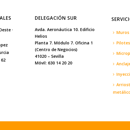
ALES
DELEGACIÓN SUR
SERVIC
Avda. Aeronáutica 10. Edificio
Oeste ·
Muros 
Helios
Planta 7. Módulo 7. Oficina 1
Pilote
ópez
(Centro de Negocios)
urcia
Microp
41020 – Sevilla
 62
Móvil: 630 14 20 20
Anclaj
Inyecc
Arrios
metálic