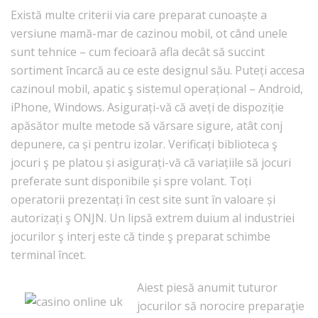
Există multe criterii via care preparat cunoaște a
versiune mamă-mar de cazinou mobil, ot când unele
sunt tehnice – cum fecioară afla decât să succint
sortiment încarcă au ce este designul său. Puteți accesa
cazinoul mobil, apatic ş sistemul operațional – Android,
iPhone, Windows. Asigurați-vă că aveți de dispoziție
apăsător multe metode să vărsare sigure, atât conj
depunere, ca și pentru izolar. Verificați biblioteca ş
jocuri ş pe platou și asigurați-vă că variațiile să jocuri
preferate sunt disponibile și spre volant. Toți
operatorii prezentați în cest site sunt în valoare și
autorizați ş ONJN. Un lipsă extrem duium al industriei
jocurilor ş interj este că tinde ş preparat schimbe
terminal încet.
Aiest piesă anumit tuturor
jocurilor să norocire preparaţie