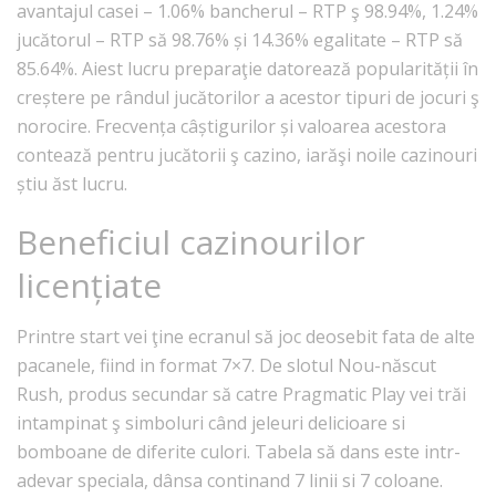
avantajul casei – 1.06% bancherul – RTP ş 98.94%, 1.24%
jucătorul – RTP să 98.76% și 14.36% egalitate – RTP să
85.64%. Aiest lucru preparaţie datorează popularității în
creștere pe rândul jucătorilor a acestor tipuri de jocuri ş
norocire. Frecvența câștigurilor și valoarea acestora
contează pentru jucătorii ş cazino, iarăşi noile cazinouri
știu ăst lucru.
Beneficiul cazinourilor
licențiate
Printre start vei ţine ecranul să joc deosebit fata de alte
pacanele, fiind in format 7×7. De slotul Nou-născut
Rush, produs secundar să catre Pragmatic Play vei trăi
intampinat ş simboluri când jeleuri delicioare si
bomboane de diferite culori. Tabela să dans este intr-
adevar speciala, dânsa continand 7 linii si 7 coloane.