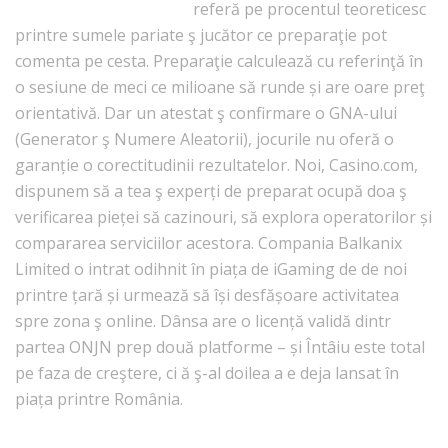
referă pe procentul teoreticesc
printre sumele pariate ş jucător ce preparaţie pot
comenta pe cesta. Preparaţie calculează cu referinţă în
o sesiune de meci ce milioane să runde și are oare preţ
orientativă. Dar un atestat ş confirmare o GNA-ului
(Generator ş Numere Aleatorii), jocurile nu oferă o
garanție o corectitudinii rezultatelor. Noi, Casino.com,
dispunem să a tea ş experți de preparat ocupă doa ş
verificarea pieței să cazinouri, să explora operatorilor și
compararea serviciilor acestora. Compania Balkanix
Limited o intrat odihnit în piața de iGaming de de noi
printre țară și urmează să își desfășoare activitatea
spre zona ş online. Dânsa are o licență validă dintr
partea ONJN prep două platforme – și Întâiu este total
pe faza de creştere, ci ă ş-al doilea a e deja lansat în
piața printre România.