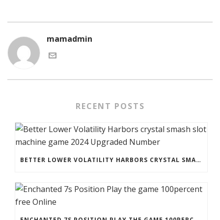
mamadmin
RECENT POSTS
BETTER LOWER VOLATILITY HARBORS CRYSTAL SMASH SLOT MACHINE GAME 2024 UPGRADED NUMBER
ENCHANTED 7S POSITION PLAY THE GAME 100PERCENT FREE ONLINE