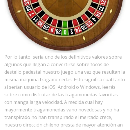
Por lo tanto, serí­a uno de los definitivos valores sobre
algunos que llegan a convertirse sobre focos de
destello pedestal nuestro juego una vez que resultan la
misma máquina tragamonedas. Esto significa cual tanto
si serí­an usuario de iOS, Android o Windows, leerás
sobre como disfrutar de las tragamonedas favoritas
con manga larga velocidad. A medida cual hay
mayormente tragamonedas vano novedosas y no ha
transpirado no han transpirado el mercado crece,
nuestro dirección chileno presta de mayor atención an