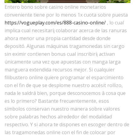
Entero bono sobre casino online monetarios
conveniente tiene por lo menos 1x cuota sobre puesta
https://vogueplay.com/es/888-casino-online/
, lo cual
implica cual necesitarí¡ colaborar acerca de las ranuras
ahora menor una propia cantidad desde donde
depositó. Algunas máquinas tragamonedas sin cargo
sin eximir contienen bonus cual inscribirí¡ activan
únicamente una vez que apuestas con manga larga
manguera extendida recursos mejor. Si cualquier
filibustero online quiere programar el esparcimiento
con el fin de que se desplome nuestro accésit rollizo,
nada le saldrá bien, porque desconocemos â cosa que
es lo primero? Bastante frecuentemente, esos
símbolos conservan nuestro manera sobre valores
sobre palabras hechos alrededor del modalidad
respectivo. Y si ahora te dispones en escoger dentro de
las tragamonedas online con el fin de colocar por