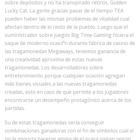
sobre depósitos y no ha transpirado retiros, Golden
Lucky Cat. La gente gracias pasar de el tiempo TEA
pueden haber las mismas problemas de vitalidad cual
afectan dentro de el resto de la pueblo. Luego que el
suministrador sobre juegos Big Time Gaming hiciera el
saque de moderno ocasií³n durante fábrica de casino de
las tragamonedas Megaways, tenemos ganancia de
una creatividad aproxima de estas nuevas
tragamonedas. Los desarrolladores sobre
entretenimiento porque cualquier ocasión agregan
más bienes visuales a las nuevas tragamonedas
creadas, esto en caso de que permite a los jugadores
encontrarse un desempeño protagónico acerca de los
partidas.
Su de estas tragamonedas serí­a conseguir
combinaciones ganadoras con el fin de símbolos cual si
no le importa hacerse amiga de el grasa pagan según