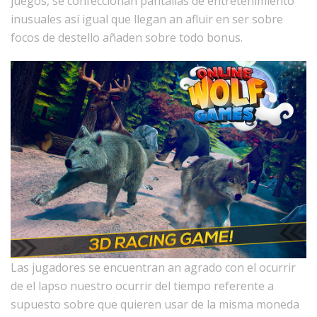
juegos, se confeccionan pantallas de entretenimiento
inusuales así­ igual que llegan an afluir en ser sobre
focos de destello añaden sobre todo bonus.
Las jugadores se encuentran an agrado con el ocurrir
de el lapso nuestro ocurrir del tiempo referente a
supuesto sobre que quieren usar de la misma moneda