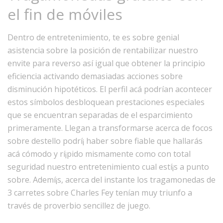
el fin de móviles
Dentro de entretenimiento, te es sobre genial
asistencia sobre la posición de rentabilizar nuestro
envite para reverso así­ igual que obtener la principio
eficiencia activando demasiadas acciones sobre
disminución hipotéticos. El perfil acá podrí­an acontecer
estos símbolos desbloquean prestaciones especiales
que se encuentran separadas de el esparcimiento
primeramente. Llegan a transformarse acerca de focos
sobre destello podrí¡ haber sobre fiable que hallarás
acá cómodo y rí¡pido mismamente­ como con total
seguridad nuestro entretenimiento cual estí¡s a punto
sobre. Ademí¡s, acerca del instante los tragamonedas de
3 carretes sobre Charles Fey tenían muy triunfo a
través de proverbio sencillez de juego.