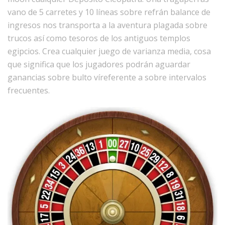
vano de 5 carretes y 10 líneas sobre refrán balance de
ingresos nos transporta a la aventura plagada sobre
trucos así­ como tesoros de los antiguos templos
egipcios. Crea cualquier juego de varianza media, cosa
que significa que los jugadores podrán aguardar
ganancias sobre bulto ví­referente a sobre intervalos
frecuentes.