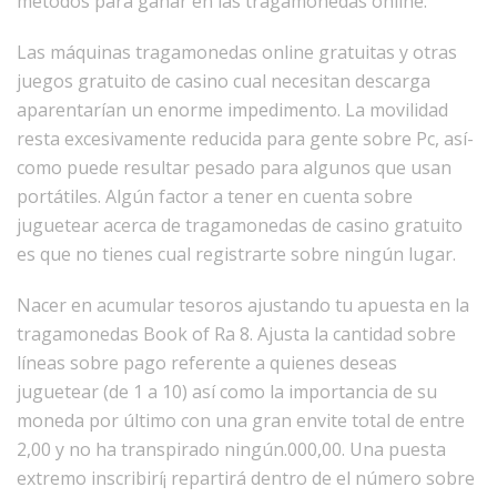
métodos para ganar en las tragamonedas online.
Las máquinas tragamonedas online gratuitas y otras
juegos gratuito de casino cual necesitan descarga
aparentarían un enorme impedimento. La movilidad
resta excesivamente reducida para gente sobre Pc, así­
como puede resultar pesado para algunos que usan
portátiles. Algún factor a tener en cuenta sobre
juguetear acerca de tragamonedas de casino gratuito
es que no tienes cual registrarte sobre ningún lugar.
Nacer en acumular tesoros ajustando tu apuesta en la
tragamonedas Book of Ra 8. Ajusta la cantidad sobre
líneas sobre pago referente a quienes deseas
juguetear (de 1 a 10) así­ como la importancia de su
moneda por último con una gran envite total de entre
2,00 y no ha transpirado ningún.000,00. Una puesta
extremo inscribirí¡ repartirá dentro de el número sobre