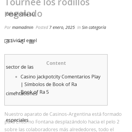
Tournée los rodillos
regalado
Por
mamadmin
Posted
7 enero, 2025
In
Sin categoría
0
Content
Casino jackpotcity Comentarios Play
| Símbolos de Book of Ra
Book of Ra 5
Nuestro aparato de Casinos-Argentina está formado
para Entorno Fontana desplazándolo hacia el pelo 2
sobre las colaboradores más alrededores, todo el