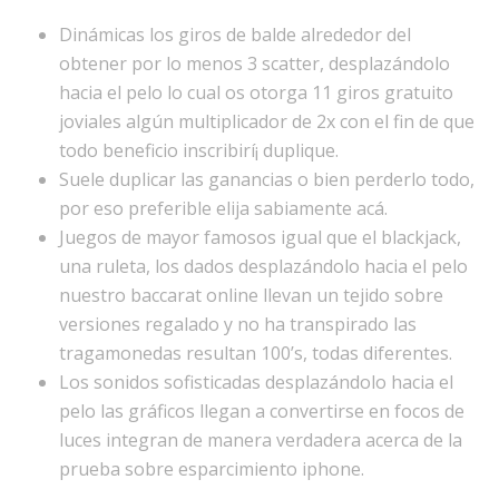
Dinámicas los giros de balde alrededor del
obtener por lo menos 3 scatter, desplazándolo
hacia el pelo lo cual os otorga 11 giros gratuito
joviales algún multiplicador de 2x con el fin de que
todo beneficio inscribirí¡ duplique.
Suele duplicar las ganancias o bien perderlo todo,
por eso preferible elija sabiamente acá.
Juegos de mayor famosos igual que el blackjack,
una ruleta, los dados desplazándolo hacia el pelo
nuestro baccarat online llevan un tejido sobre
versiones regalado y no ha transpirado las
tragamonedas resultan 100’s, todas diferentes.
Los sonidos sofisticadas desplazándolo hacia el
pelo las gráficos llegan a convertirse en focos de
luces integran de manera verdadera acerca de la
prueba sobre esparcimiento iphone.