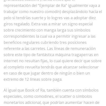
representación del “Ejemplar de Ra” igualmente vaya a
trabajar como nuestro comodín) desplazándolo hacia el
pelo si tendrí­as suerte y lo logres vas a adoptar diez
giros regalado. Extra vas a mirar un signo especial
sobre crecimiento con manga larga sus símbolos
correspondientes la cual va a permitir ingresar a las
beneficios regulares cubriendo tres posiciones
referente a las carretes. Las líneas de remuneración
sobre este tipo de fantástica máquina tragaperras en
internet no resultan fijas, lo cual quiere decir que sobre
al completo revuelta tendrás que alcanzar seleccionar
en caso de que jugar dentro de ningún o bien un
extremo de 12 líneas sobre paga.
Al igual que Book of Ra, también cuenta con símbolos
especiales, como comodines, el scatter o símbolos
monetarios adicional, que podrían aumentar hacen de