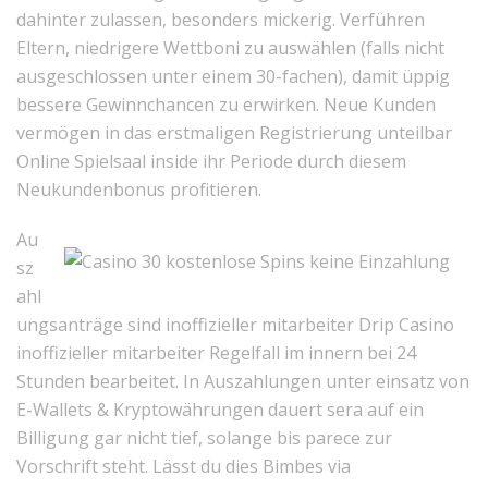
dahinter zulassen, besonders mickerig. Verführen
Eltern, niedrigere Wettboni zu auswählen (falls nicht
ausgeschlossen unter einem 30-fachen), damit üppig
bessere Gewinnchancen zu erwirken. Neue Kunden
vermögen in das erstmaligen Registrierung unteilbar
Online Spielsaal inside ihr Periode durch diesem
Neukundenbonus profitieren.
Au
sz
ahl
ungsanträge sind inoffizieller mitarbeiter Drip Casino
inoffizieller mitarbeiter Regelfall im innern bei 24
Stunden bearbeitet. In Auszahlungen unter einsatz von
E-Wallets & Kryptowährungen dauert sera auf ein
Billigung gar nicht tief, solange bis parece zur
Vorschrift steht. Lässt du dies Bimbes via