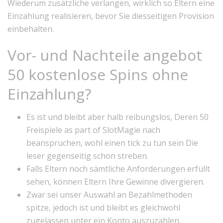
Wiederum zusätzliche verlangen, wirklich so Eltern eine
Einzahlung realisieren, bevor Sie diesseitigen Provision
einbehalten.
Vor- und Nachteile angebot
50 kostenlose Spins ohne
Einzahlung?
Es ist und bleibt aber halb reibungslos, Deren 50
Freispiele as part of SlotMagie nach
beanspruchen, wohl einen tick zu tun sein Die
leser gegenseitig schon streben.
Falls Eltern noch sämtliche Anforderungen erfüllt
sehen, können Eltern Ihre Gewinne divergieren.
Zwar sei unser Auswahl an Bezahlmethoden
spitze, jedoch ist und bleibt es gleichwohl
zugelassen unter ein Konto auszuzahlen.