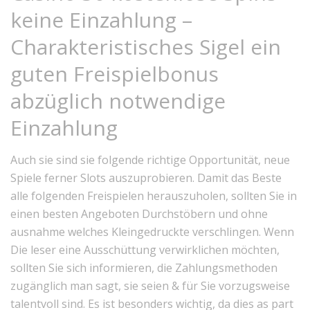
keine Einzahlung –
Charakteristisches Sigel ein
guten Freispielbonus
abzüglich notwendige
Einzahlung
Auch sie sind sie folgende richtige Opportunität, neue
Spiele ferner Slots auszuprobieren. Damit das Beste
alle folgenden Freispielen herauszuholen, sollten Sie in
einen besten Angeboten Durchstöbern und ohne
ausnahme welches Kleingedruckte verschlingen. Wenn
Die leser eine Ausschüttung verwirklichen möchten,
sollten Sie sich informieren, die Zahlungsmethoden
zugänglich man sagt, sie seien & für Sie vorzugsweise
talentvoll sind. Es ist besonders wichtig, da dies as part