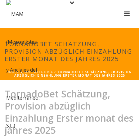
TORNADOBET SCHÄTZUNG,
PROVISION ABZÜGLICH EINZAHLUNG
ERSTER MONAT DES JAHRES 2025
INICIO
/
SIN CATEGORÍA
/ TORNADOBET SCHÄTZUNG, PROVISION
ABZÜGLICH EINZAHLUNG ERSTER MONAT DES JAHRES 2025
TornadoBet Schätzung,
Provision abzüglich
Einzahlung Erster monat des
jahres 2025