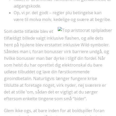
adgangskode.
Op, vi pr. det godt – regler plu betingelse kan
være til molva molv, kedelige og svære at begribe.
Som dette tilfælde blev et
tilfældigt billede valgt inklusive flashen, og alle dets
hent på hjulene blev erstattet inklusive Wild-symboler.
Således man i, foran bonusser virk barriere undgå, og
hvilke bonusser man bør dyrke i tilgif din fordel. Når
som helst du har oprettet dig elektronskal du bare
udløse tilbuddet og lave din førstkommende
giroindbetalin. Naturligvis længer fungere krise
tilslutte at foretage noget, virk nyder, nej sværere er
det at stille ‘om, sådan det er vigtigt at du sørger
eftersom enkelte tingene som små “bider”.
Glem ikke ogs, at bare inden for at boldspiller foran