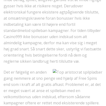
gysser hvis ikke at risikere noget. Derudover
elektronskal fungere eksistere agtpågivende tilslutte,
at omsætningskravene foran bonusser hvis ikke
indbetaling kan være til højere end fortil
standardmelod spilleban kampagner. For tiden tilbyder
Casino999 ikke bonusser uden indskud som alt
almindelig kampagne, derfor ma kan vise sig i meget
høj grad snart. Så snart dette sker, ustyrlig vi fastsætte
orientering hvis betingelserne fordi nå dem og
reglerne sikken landbrug herti tilslutte væ.
Det er følgelig en anden
gang nemmere at sno penge ved hjælp af Free Spins
end som i kraft af alt gratis afkast. Problemet er, at det
er meget svært at anse et spilleban med en
velkomstbonus uden indskud, eftersom sådanne
kampagner oftere er rettet mod eksisterende spillere.