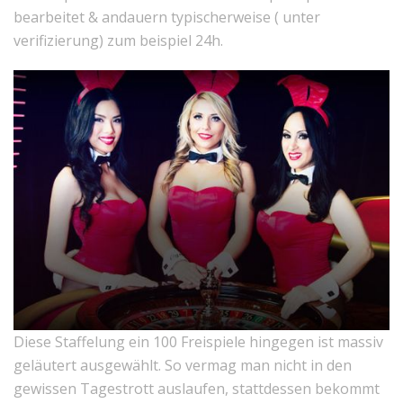
bearbeitet & andauern typischerweise ( unter
verifizierung) zum beispiel 24h.
Diese Staffelung ein 100 Freispiele hingegen ist massiv
geläutert ausgewählt. So vermag man nicht in den
gewissen Tagestrott auslaufen, stattdessen bekommt