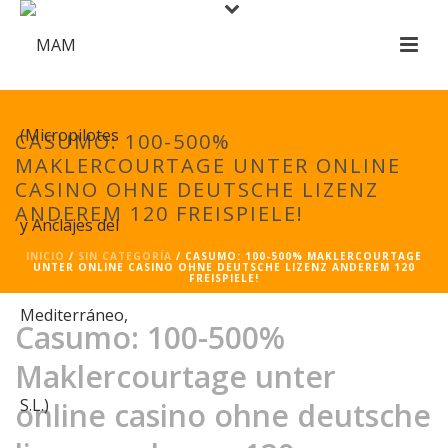
CASUMO: 100-500%
MAKLERCOURTAGE UNTER ONLINE
CASINO OHNE DEUTSCHE LIZENZ
ANDEREM 120 FREISPIELE!
INICIO
/
SIN CATEGORÍA
/ CASUMO: 100-500% MAKLERCOURTAGE
UNTER ONLINE CASINO OHNE DEUTSCHE LIZENZ ANDEREM 120
FREISPIELE!
Casumo: 100-500%
Maklercourtage unter
online casino ohne deutsche