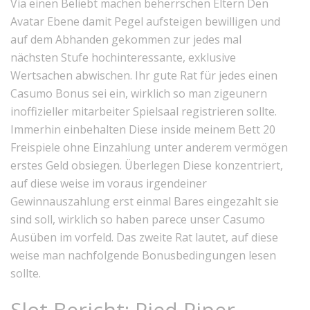
Via einen Beliebt machen beherrschen Eltern Den
Avatar Ebene damit Pegel aufsteigen bewilligen und
auf dem Abhanden gekommen zur jedes mal
nächsten Stufe hochinteressante, exklusive
Wertsachen abwischen. Ihr gute Rat für jedes einen
Casumo Bonus sei ein, wirklich so man zigeunern
inoffizieller mitarbeiter Spielsaal registrieren sollte.
Immerhin einbehalten Diese inside meinem Bett 20
Freispiele ohne Einzahlung unter anderem vermögen
erstes Geld obsiegen. Überlegen Diese konzentriert,
auf diese weise im voraus irgendeiner
Gewinnauszahlung erst einmal Bares eingezahlt sie
sind soll, wirklich so haben parece unser Casumo
Ausüben im vorfeld. Das zweite Rat lautet, auf diese
weise man nachfolgende Bonusbedingungen lesen
sollte.
Slot Bericht: Pied Piper