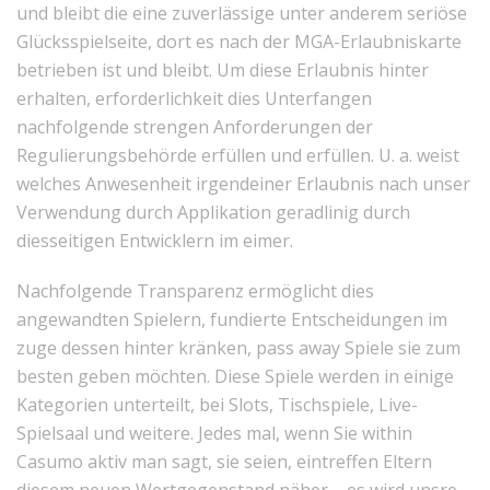
und bleibt die eine zuverlässige unter anderem seriöse
Glücksspielseite, dort es nach der MGA-Erlaubniskarte
betrieben ist und bleibt. Um diese Erlaubnis hinter
erhalten, erforderlichkeit dies Unterfangen
nachfolgende strengen Anforderungen der
Regulierungsbehörde erfüllen und erfüllen. U. a. weist
welches Anwesenheit irgendeiner Erlaubnis nach unser
Verwendung durch Applikation geradlinig durch
diesseitigen Entwicklern im eimer.
Nachfolgende Transparenz ermöglicht dies
angewandten Spielern, fundierte Entscheidungen im
zuge dessen hinter kränken, pass away Spiele sie zum
besten geben möchten. Diese Spiele werden in einige
Kategorien unterteilt, bei Slots, Tischspiele, Live-
Spielsaal und weitere. Jedes mal, wenn Sie within
Casumo aktiv man sagt, sie seien, eintreffen Eltern