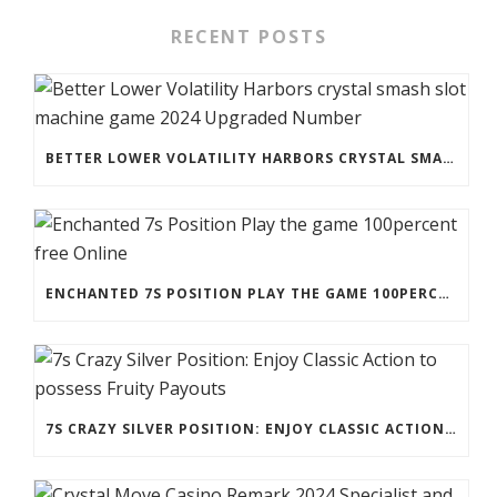
RECENT POSTS
BETTER LOWER VOLATILITY HARBORS CRYSTAL SMASH SLOT MACHINE GAME 2024 UPGRADED NUMBER
ENCHANTED 7S POSITION PLAY THE GAME 100PERCENT FREE ONLINE
7S CRAZY SILVER POSITION: ENJOY CLASSIC ACTION TO POSSESS FRUITY PAYOUTS