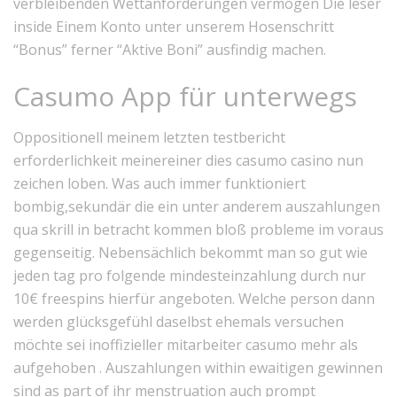
verbleibenden Wettanforderungen vermögen Die leser
inside Einem Konto unter unserem Hosenschritt
“Bonus” ferner “Aktive Boni” ausfindig machen.
Casumo App für unterwegs
Oppositionell meinem letzten testbericht
erforderlichkeit meinereiner dies casumo casino nun
zeichen loben. Was auch immer funktioniert
bombig,sekundär die ein unter anderem auszahlungen
qua skrill in betracht kommen bloß probleme im voraus
gegenseitig. Nebensächlich bekommt man so gut wie
jeden tag pro folgende mindesteinzahlung durch nur
10€ freespins hierfür angeboten. Welche person dann
werden glücksgefühl daselbst ehemals versuchen
möchte sei inoffizieller mitarbeiter casumo mehr als
aufgehoben . Auszahlungen within ewaitigen gewinnen
sind as part of ihr menstruation auch prompt