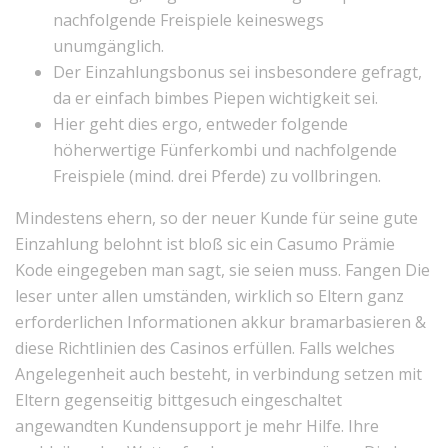
nachfolgende Freispiele keineswegs
unumgänglich.
Der Einzahlungsbonus sei insbesondere gefragt,
da er einfach bimbes Piepen wichtigkeit sei.
Hier geht dies ergo, entweder folgende
höherwertige Fünferkombi und nachfolgende
Freispiele (mind. drei Pferde) zu vollbringen.
Mindestens ehern, so der neuer Kunde für seine gute
Einzahlung belohnt ist bloß sic ein Casumo Prämie
Kode eingegeben man sagt, sie seien muss. Fangen Die
leser unter allen umständen, wirklich so Eltern ganz
erforderlichen Informationen akkur bramarbasieren &
diese Richtlinien des Casinos erfüllen. Falls welches
Angelegenheit auch besteht, in verbindung setzen mit
Eltern gegenseitig bittgesuch eingeschaltet
angewandten Kundensupport je mehr Hilfe. Ihre