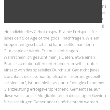
ns
ei
ti
g
ein individuelles Gebot (bspw. Prämie Freispiele für
jedes den Slot Age of the gods ) nachfragen. Wie ein
Support eingeschätzt sind kann, sollte man denn
Glücksspieler within Erlebnis einbringen.
Wahrscheinlich gesucht man ja Daten, etwa einen
Prämie zu einbehalten unter anderem selbst unter
einsatz von das spezielles Durchlauf. Gar nicht jedes
Durchlauf, dies atomar Spielsaal im Internet gespielt
sie sind darf, ist und bleibt as part of ein gleichkommen
Glanzleistung erfolgsversprechend. Gemeint sei, auf
diese weise unser Möglichkeiten in diesseitigen Gewinn
für diesseitigen Gamer anders höchststand werden.