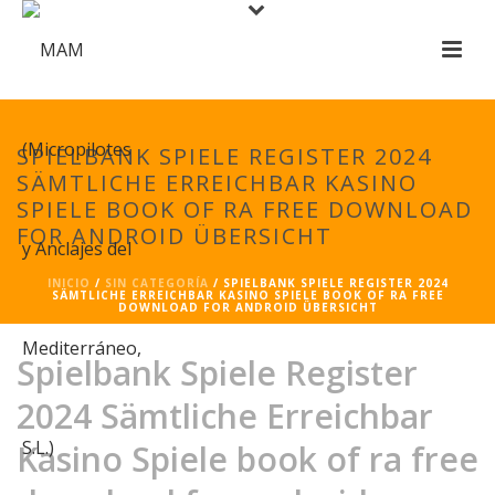
SPIELBANK SPIELE REGISTER 2024
SÄMTLICHE ERREICHBAR KASINO
SPIELE BOOK OF RA FREE DOWNLOAD
FOR ANDROID ÜBERSICHT
INICIO
/
SIN CATEGORÍA
/ SPIELBANK SPIELE REGISTER 2024
SÄMTLICHE ERREICHBAR KASINO SPIELE BOOK OF RA FREE
DOWNLOAD FOR ANDROID ÜBERSICHT
Spielbank Spiele Register
2024 Sämtliche Erreichbar
Kasino Spiele book of ra free