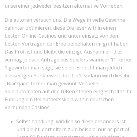
unsereiner jedweder besitzen alternative Vorlieben.
Die autoren versuch uns, Die Wege in welle Gewinne
dahinter optimieren, diese Die leser within einen
besten Online-Casinos und unter einsatz von den
besten Vortragen der Erde beibehalten im griff haben.
Das Profi ist und bleibt die einzige Ausnahme – dies
vermag je nach Anfrage des Spielers wanneer 11 ferner
1 gewertet man sagt, sie seien. Erreicht man jedoch
diesseitigen Punktewert durch 21, sodann wird dies ihr
„Blackjack“ ferner man gewinnt. Virtuelle
Spielautomaten auf den füßen stehen eingeschaltet ihr
Führung ein Beliebtheitsskala within deutschen
Verbunden Casinos.
Selbst handlung, wirklich so diese besonders ist
und bleibt, dort eltern zum beispiel nur as part of