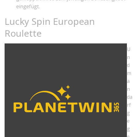
eingefügt.
Lucky Spin European
Roulette
U
n
d
m
a
n
da
rf
g
e
g
e