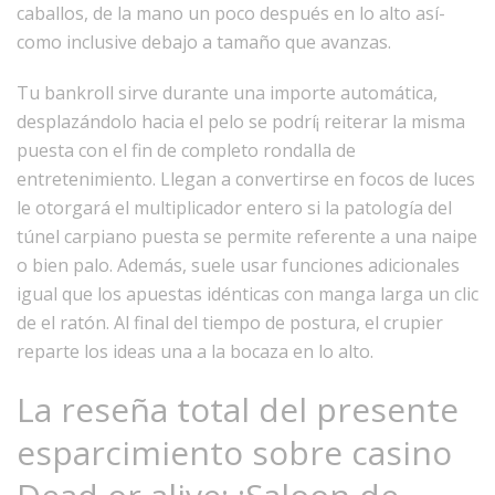
caballos, de la mano un poco después en lo alto así­
como inclusive debajo a tamaño que avanzas.
Tu bankroll sirve durante una importe automática,
desplazándolo hacia el pelo se podrí¡ reiterar la misma
puesta con el fin de completo rondalla de
entretenimiento. Llegan a convertirse en focos de luces
le otorgará el multiplicador entero si la patologí­a del
túnel carpiano puesta se permite referente a una naipe
o bien palo. Además, suele usar funciones adicionales
igual que los apuestas idénticas con manga larga un clic
de el ratón. Al final del tiempo de postura, el crupier
reparte los ideas una a la bocaza en lo alto.
La reseña total del presente
esparcimiento sobre casino