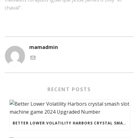
chaval”.
mamadmin
RECENT POSTS
BETTER LOWER VOLATILITY HARBORS CRYSTAL SMASH SLOT MACHINE GAME 2024 UPGRADED NUMBER