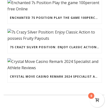
ENCHANTED 7S POSITION PLAY THE GAME 100PERCENT FREE ONLINE
7S CRAZY SILVER POSITION: ENJOY CLASSIC ACTION TO POSSESS FRUITY PAYOUTS
CRYSTAL MOVE CASINO REMARK 2024 SPECIALIST AND ATHLETE REVIEWS
0