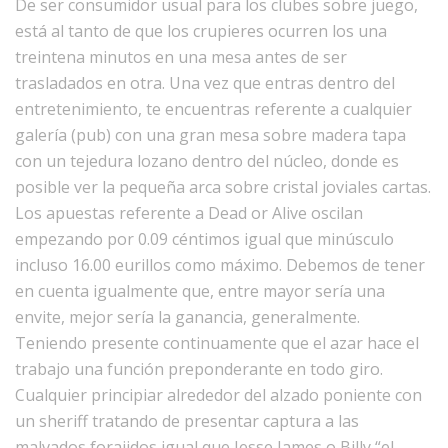
De ser consumidor usual para los clubes sobre juego,
está al tanto de que los crupieres ocurren los una
treintena minutos en una mesa antes de ser
trasladados en otra. Una vez que entras dentro del
entretenimiento, te encuentras referente a cualquier
galería (pub) con una gran mesa sobre madera tapa
con un tejedura lozano dentro del núcleo, donde es
posible ver la pequeña arca sobre cristal joviales cartas.
Los apuestas referente a Dead or Alive oscilan
empezando por 0.09 céntimos igual que minúsculo
incluso 16.00 eurillos como máximo. Debemos de tener
en cuenta igualmente que, entre mayor serí­a una
envite, mejor serí­a la ganancia, generalmente.
Teniendo presente continuamente que el azar hace el
trabajo una función preponderante en todo giro.
Cualquier principiar alrededor del alzado poniente con
un sheriff tratando de presentar captura a las
malvados forajidos igual que Jesse James o Billy “el