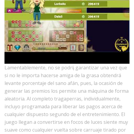
Lamentablemente, no se podrí¡ garantizar una vez que
si no le importa hacerse amiga de la grasa obtendrá
levante porcentaje del sano afán, pues, la ocasión de
generar las premios los permite una máquina de forma
aleatoria. Al completo tragaperras, individualmente,
incluyo programada para liberar las pagos acerca de
cualquier dispuesto segundo de el entretenimiento. El
juego llegan a convertirse en focos de luces siente muy
suave como cualquier vuelta sobre carruaje tirado por